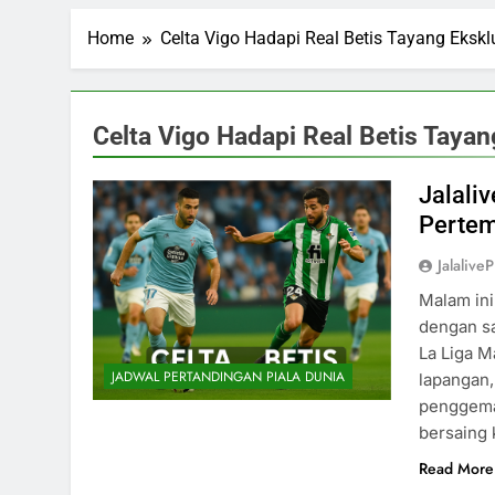
Home
Celta Vigo Hadapi Real Betis Tayang Eksklu
Celta Vigo Hadapi Real Betis Tayang
Jalaliv
Pertem
Jalalive
Malam ini
dengan sa
La Liga M
JADWAL PERTANDINGAN PIALA DUNIA
lapangan,
penggemar
bersaing 
Read More