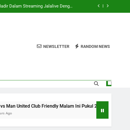
Hadir Dalam Streaming Jalalive Dengan
eputar Duel Persahabatan Internasional
kul 20.00 WIB Melalui Jalalive Dengan
Sajian Laga Asia Tenggara Terlengkap
.00 WIB Menghadirkan Informasi Lengkap
Yang Dinantikan Penggemar Sepak Bola
Dini Hari Ini Pukul 02.00 WIB Bersama
NEWSLETTER
RANDOM NEWS
Keseruan Duel Persahabatan Klub Eropa
Hadir Dalam Streaming Jalalive Dengan
eputar Duel Persahabatan Internasional
kul 20.00 WIB Melalui Jalalive Dengan
Sajian Laga Asia Tenggara Terlengkap
.00 WIB Menghadirkan Informasi Lengkap
Yang Dinantikan Penggemar Sepak Bola
nited Club Friendly Malam Ini Pukul 22.00 WIB Hadir Dalam S