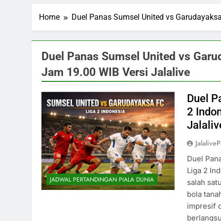
Home
Duel Panas Sumsel United vs Garudayaksa 
Duel Panas Sumsel United vs Garud
Jam 19.00 WIB Versi Jalalive
Duel P
2 Indo
Jalaliv
Jalalive
Duel Pana
Liga 2 In
JADWAL PERTANDINGAN PIALA DUNIA
salah sat
bola tana
impresif 
berlangs