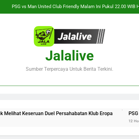
PSG vs Man United Club Friendly Malam Ini Pukul 22.00 WIB 
Informasi Terbaru S
ksikan Keseruan Singapura vs Indonesia Piala ASEAN Malam Ini Pu
Jalalive Aston Villa vs Bayern Club Friendly Malam Ini Pukul 19
Duel Persahabatan Internasional 
Saksikan Streaming Barcelona vs Nottingham Forest Club Friendly 
Jalalive
Jalalive Untuk Melihat 
PSG vs Man United Club Friendly Malam Ini Pukul 22.00 WIB 
Informasi Terbaru S
Sumber Terpercaya Untuk Berita Terkini.
ksikan Keseruan Singapura vs Indonesia Piala ASEAN Malam Ini Pu
Jalalive Aston Villa vs Bayern Club Friendly Malam Ini Pukul 19
Duel Persahabatan Internasional 
hat Keseruan Duel Persahabatan Klub Eropa
PSG vs Man U
12 Hours Ago