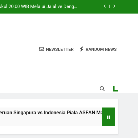
kul 20.00 WIB Melalui Jalalive Dengan
Sajian Laga Asia Tenggara Terlengkap
.00 WIB Menghadirkan Informasi Lengkap
Yang Dinantikan Penggemar Sepak Bola
ul 01.00 WIB Bersama Jalalive Saksikan
Duel Persahabatan yang Penuh Gengsi
Hadir Dalam Streaming Jalalive Dengan
eputar Duel Persahabatan Internasional
NEWSLETTER
RANDOM NEWS
kul 20.00 WIB Melalui Jalalive Dengan
Sajian Laga Asia Tenggara Terlengkap
.00 WIB Menghadirkan Informasi Lengkap
Yang Dinantikan Penggemar Sepak Bola
ul 01.00 WIB Bersama Jalalive Saksikan
Duel Persahabatan yang Penuh Gengsi
ngapura vs Indonesia Piala ASEAN Malam Ini Pukul 20.00 WIB