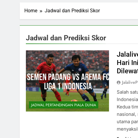
Home
Jadwal dan Prediksi Skor
Jadwal dan Prediksi Skor
Jalali
Hari In
Dilewa
Jalalive
Salah sat
Indonesi
JADWAL PERTANDINGAN PIALA DUNIA
Kedua tim
nasional,
utama par
menyaksik