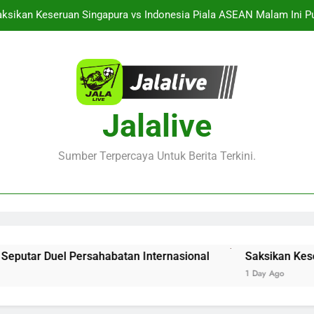
ksikan Keseruan Singapura vs Indonesia Piala ASEAN Malam Ini Pu
Jalalive Aston Villa vs Bayern Club Friendly Malam Ini Pukul 19
Duel Persahabatan Internasional 
Live Streaming Monaco vs Getafe Club Friendly Dini Hari Ini Puk
PSG vs Man United Club Friendly Malam Ini Pukul 22.00 WIB 
Informasi Terbaru S
Jalalive
ksikan Keseruan Singapura vs Indonesia Piala ASEAN Malam Ini Pu
Sumber Terpercaya Untuk Berita Terkini.
Jalalive Aston Villa vs Bayern Club Friendly Malam Ini Pukul 19
Duel Persahabatan Internasional 
Live Streaming Monaco vs Getafe Club Friendly Dini Hari Ini Puk
r Duel Persahabatan Internasional
Saksikan Keseruan Si
1 Day Ago