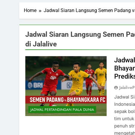
Home
Jadwal Siaran Langsung Semen Padang vs 
Jadwal Siaran Langsung Semen Pad
di Jalalive
Jadwal
Bhayan
Predik
Jalalive
Jadwal S
Indonesia
JADWAL PERTANDINGAN PIALA DUNIA
sepak bol
tim untuk
penuh str
mengetahu