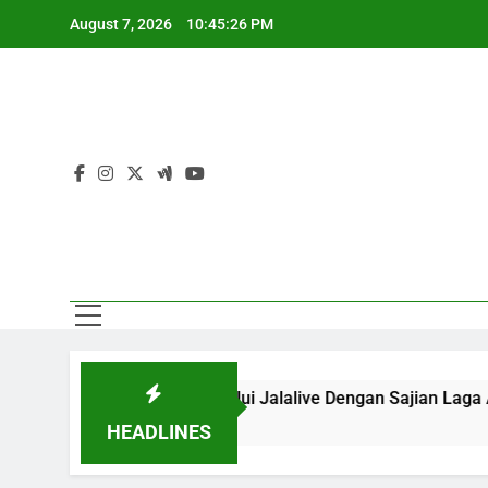
Skip
August 7, 2026
10:45:26 PM
to
content
Sa
i Pukul 20.00 WIB Melalui Jalalive Dengan Sajian Laga Asia
HEADLINES