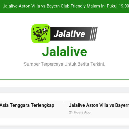
Jalalive Aston Villa vs Bayern Club Friendly Malam Ini Pukul 19
Duel Persahabatan Internasional 
Live Streaming Monaco vs Getafe Club Friendly Dini Hari Ini Puk
KuPS vs U Craiova Liga Eropa UEFA Malam Ini Pukul 22.00 WIB 
ksikan Keseruan Singapura vs Indonesia Piala ASEAN Malam Ini Pu
Jalalive
Jalalive Aston Villa vs Bayern Club Friendly Malam Ini Pukul 19
Duel Persahabatan Internasional 
Sumber Terpercaya Untuk Berita Terkini.
Live Streaming Monaco vs Getafe Club Friendly Dini Hari Ini Puk
KuPS vs U Craiova Liga Eropa UEFA Malam Ini Pukul 22.00 WIB 
 Tenggara Terlengkap
Jalalive Aston Villa vs Bayern Cl
21 Hours Ago