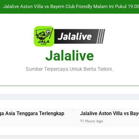
Jalalive Aston Villa vs Bayern Club Friendly Malam Ini Pukul 19
Duel Persahabatan Internasional 
Live Streaming Monaco vs Getafe Club Friendly Dini Hari Ini Puk
KuPS vs U Craiova Liga Eropa UEFA Malam Ini Pukul 22.00 WIB 
ksikan Keseruan Singapura vs Indonesia Piala ASEAN Malam Ini Pu
Jalalive
Jalalive Aston Villa vs Bayern Club Friendly Malam Ini Pukul 19
Duel Persahabatan Internasional 
Sumber Terpercaya Untuk Berita Terkini.
Live Streaming Monaco vs Getafe Club Friendly Dini Hari Ini Puk
KuPS vs U Craiova Liga Eropa UEFA Malam Ini Pukul 22.00 WIB 
Tenggara Terlengkap
Jalalive Aston Villa vs Bayern Cl
11 Hours Ago