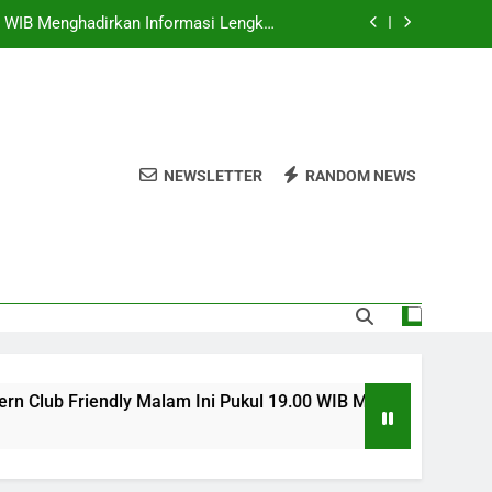
.00 WIB Menghadirkan Informasi Lengkap
Yang Dinantikan Penggemar Sepak Bola
ul 01.00 WIB Bersama Jalalive Saksikan
Duel Persahabatan yang Penuh Gengsi
Bersama Jalalive Hadirkan Pertarungan
Penentu Langkah
kul 20.00 WIB Melalui Jalalive Dengan
Sajian Laga Asia Tenggara Terlengkap
NEWSLETTER
RANDOM NEWS
.00 WIB Menghadirkan Informasi Lengkap
Yang Dinantikan Penggemar Sepak Bola
ul 01.00 WIB Bersama Jalalive Saksikan
Duel Persahabatan yang Penuh Gengsi
Bersama Jalalive Hadirkan Pertarungan
Penentu Langkah
ub Friendly Malam Ini Pukul 19.00 WIB Menghadirkan Informas