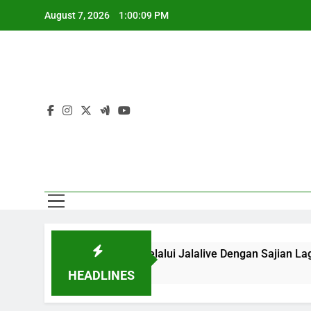
Skip
August 7, 2026
1:00:09 PM
to
content
Sa
i Pukul 20.00 WIB Melalui Jalalive Dengan Sajian Laga Asia 
HEADLINES