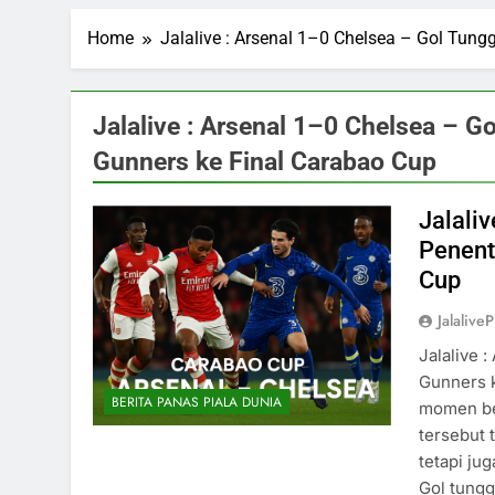
Home
Jalalive : Arsenal 1–0 Chelsea – Gol Tun
Jalalive : Arsenal 1–0 Chelsea – 
Gunners ke Final Carabao Cup
Jalali
Penent
Cup
Jalalive
Jalalive 
Gunners 
BERITA PANAS PIALA DUNIA
momen ber
tersebut 
tetapi ju
Gol tungg