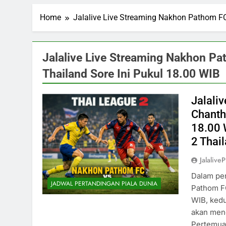
Home
Jalalive Live Streaming Nakhon Pathom FC
Jalalive Live Streaming Nakhon Pa
Thailand Sore Ini Pukul 18.00 WIB
Jalali
Chanth
18.00 
2 Thai
Jalalive
Dalam per
JADWAL PERTANDINGAN PIALA DUNIA
Pathom FC
WIB, kedu
akan mene
Pertemuan