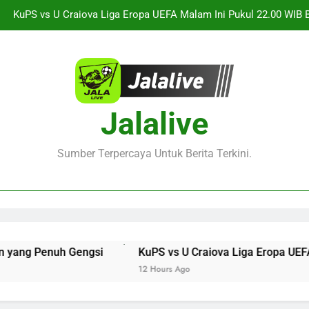
Streaming Arsenal vs Real Betis Club Friendly Dini Hari Ini
Pertandingan Persahaba
 Milan vs Inter Milan Club Friendly Sore Ini Pukul 18.00 WIB di Jal
Live Streaming Monaco vs Getafe Club Friendly Dini Hari Ini Puk
KuPS vs U Craiova Liga Eropa UEFA Malam Ini Pukul 22.00 WIB 
Jalalive
Streaming Arsenal vs Real Betis Club Friendly Dini Hari Ini
Pertandingan Persahaba
Sumber Terpercaya Untuk Berita Terkini.
 Milan vs Inter Milan Club Friendly Sore Ini Pukul 18.00 WIB di Jal
 Penuh Gengsi
KuPS vs U Craiova Liga Eropa UEFA Mala
12 Hours Ago