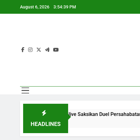
Skip
August 6, 2026
3:54:39 PM
to
content
AC
AC
l 01.00 WIB Bersama Jalalive Saksikan Duel Persahabatan yang
HEADLINES