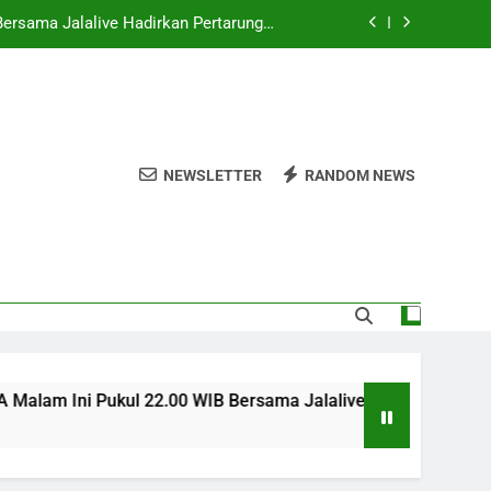
 Pukul 01.30 WIB Eksklusif di Jalalive –
tan Elite Eropa yang Wajib Disaksikan
alive – Streaming Derby Italia Pramusim
dengan Tayangan Lancar
ul 01.00 WIB Bersama Jalalive Saksikan
Duel Persahabatan yang Penuh Gengsi
Bersama Jalalive Hadirkan Pertarungan
NEWSLETTER
RANDOM NEWS
Penentu Langkah
 Pukul 01.30 WIB Eksklusif di Jalalive –
tan Elite Eropa yang Wajib Disaksikan
alive – Streaming Derby Italia Pramusim
dengan Tayangan Lancar
m Ini Pukul 22.00 WIB Bersama Jalalive Hadirkan Pertarunga