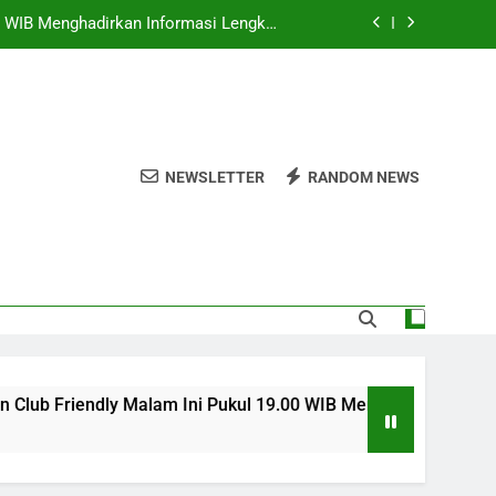
Yang Dinantikan Penggemar Sepak Bola
ul 01.00 WIB Bersama Jalalive Saksikan
Duel Persahabatan yang Penuh Gengsi
Bersama Jalalive Hadirkan Pertarungan
Penentu Langkah
kul 20.00 WIB Melalui Jalalive Dengan
Sajian Laga Asia Tenggara Terlengkap
NEWSLETTER
RANDOM NEWS
.00 WIB Menghadirkan Informasi Lengkap
Yang Dinantikan Penggemar Sepak Bola
ul 01.00 WIB Bersama Jalalive Saksikan
Duel Persahabatan yang Penuh Gengsi
Bersama Jalalive Hadirkan Pertarungan
Penentu Langkah
b Friendly Malam Ini Pukul 19.00 WIB Menghadirkan Informasi