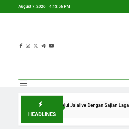
Skip
August 7, 2026
4:13:56 PM
to
content
Sa
 Pukul 20.00 WIB Melalui Jalalive Dengan Sajian Laga Asia 
HEADLINES