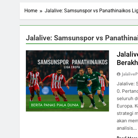
Home
Jalalive: Samsunspor vs Panathinaikos Li
Jalalive: Samsunspor vs Panathina
Jalali
Berakh
Jalalive
Jalalive:
0. Pertan
seluruh d
BERITA PANAS PIALA DUNIA
Europa. K
strategi 
akan mem
analisis…
Read More