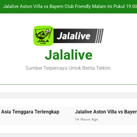
Duel Persahabatan Internasional 
Live Streaming Monaco vs Getafe Club Friendly Dini Hari Ini Puk
KuPS vs U Craiova Liga Eropa UEFA Malam Ini Pukul 22.00 WIB 
ksikan Keseruan Singapura vs Indonesia Piala ASEAN Malam Ini Pu
Jalalive
Jalalive Aston Villa vs Bayern Club Friendly Malam Ini Pukul 19
Duel Persahabatan Internasional 
Live Streaming Monaco vs Getafe Club Friendly Dini Hari Ini Puk
Sumber Terpercaya Untuk Berita Terkini.
KuPS vs U Craiova Liga Eropa UEFA Malam Ini Pukul 22.00 WIB 
Tenggara Terlengkap
Jalalive Aston Villa vs Bayern Clu
14 Hours Ago