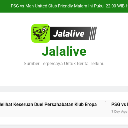
Informasi Terbaru S
ksikan Keseruan Singapura vs Indonesia Piala ASEAN Malam Ini Pu
Jalalive Aston Villa vs Bayern Club Friendly Malam Ini Pukul 19
Duel Persahabatan Internasional 
Saksikan Streaming Barcelona vs Nottingham Forest Club Friendly 
Jalalive Untuk Melihat 
Jalalive
PSG vs Man United Club Friendly Malam Ini Pukul 22.00 WIB 
Informasi Terbaru S
ksikan Keseruan Singapura vs Indonesia Piala ASEAN Malam Ini Pu
Sumber Terpercaya Untuk Berita Terkini.
Jalalive Aston Villa vs Bayern Club Friendly Malam Ini Pukul 19
Duel Persahabatan Internasional 
 Keseruan Duel Persahabatan Klub Eropa
PSG vs Man Unit
1 Day Ago