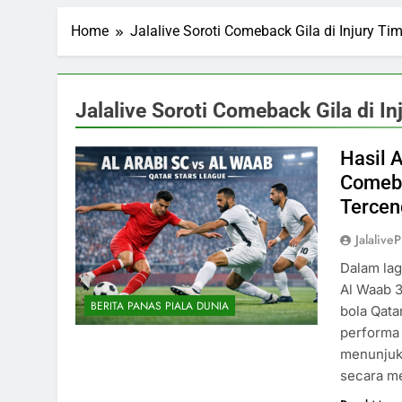
Home
Jalalive Soroti Comeback Gila di Injury T
Jalalive Soroti Comeback Gila di I
Hasil A
Comeba
Terce
Jalalive
Dalam lag
Al Waab 3
BERITA PANAS PIALA DUNIA
bola Qata
performa 
menunjukk
secara m