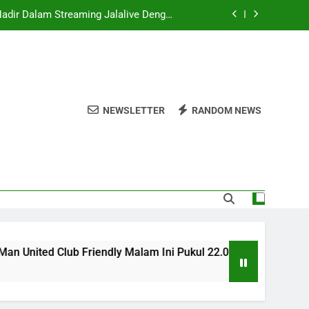
eputar Duel Persahabatan Internasional
kul 20.00 WIB Melalui Jalalive Dengan
Sajian Laga Asia Tenggara Terlengkap
.00 WIB Menghadirkan Informasi Lengkap
Yang Dinantikan Penggemar Sepak Bola
Dini Hari Ini Pukul 02.00 WIB Bersama
Keseruan Duel Persahabatan Klub Eropa
NEWSLETTER
RANDOM NEWS
Hadir Dalam Streaming Jalalive Dengan
eputar Duel Persahabatan Internasional
kul 20.00 WIB Melalui Jalalive Dengan
Sajian Laga Asia Tenggara Terlengkap
.00 WIB Menghadirkan Informasi Lengkap
Yang Dinantikan Penggemar Sepak Bola
ed Club Friendly Malam Ini Pukul 22.00 WIB Hadir Dalam Stre