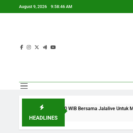
Skip
August 9, 2026
9:58:46 AM
to
Sa
content
Sa
Dini Hari Ini Pukul 02.00 WIB Bersama Jalalive Untuk Melihat
HEADLINES