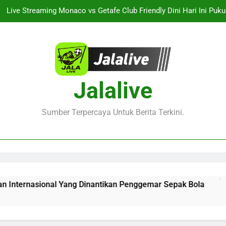
KuPS vs U Craiova Liga Eropa UEFA Malam Ini Pukul 22.00 WIB 
Streaming Arsenal vs Real Betis Club Friendly Dini Hari Ini
Pertandingan Persahaba
Jalalive Aston Villa vs Bayern Club Friendly Malam Ini Pukul 19
Duel Persahabatan Internasional 
Live Streaming Monaco vs Getafe Club Friendly Dini Hari Ini Puk
Jalalive
KuPS vs U Craiova Liga Eropa UEFA Malam Ini Pukul 22.00 WIB 
Sumber Terpercaya Untuk Berita Terkini.
Streaming Arsenal vs Real Betis Club Friendly Dini Hari Ini
Pertandingan Persahaba
ernasional Yang Dinantikan Penggemar Sepak Bola
Live S
21 Hour