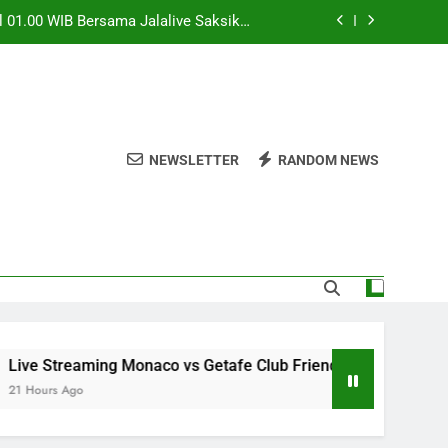
Bersama Jalalive Hadirkan Pertarungan
Penentu Langkah
 Pukul 01.30 WIB Eksklusif di Jalalive –
tan Elite Eropa yang Wajib Disaksikan
.00 WIB Menghadirkan Informasi Lengkap
Yang Dinantikan Penggemar Sepak Bola
ul 01.00 WIB Bersama Jalalive Saksikan
NEWSLETTER
RANDOM NEWS
Duel Persahabatan yang Penuh Gengsi
Bersama Jalalive Hadirkan Pertarungan
Penentu Langkah
 Pukul 01.30 WIB Eksklusif di Jalalive –
tan Elite Eropa yang Wajib Disaksikan
treaming Monaco vs Getafe Club Friendly Dini Hari Ini Pukul
s Ago