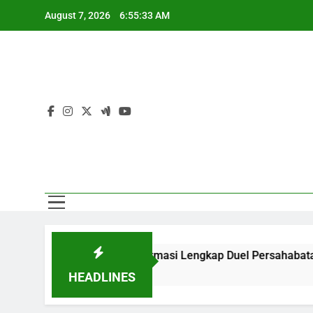
Skip
August 7, 2026
6:55:33 AM
to
content
00 WIB Menghadirkan Informasi Lengkap Duel Persahabatan Int
HEADLINES