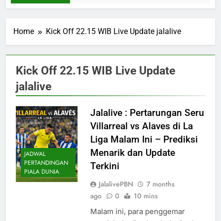
Home
Kick Off 22.15 WIB Live Update jalalive
Kick Off 22.15 WIB Live Update
jalalive
Jalalive : Pertarungan Seru
Villarreal vs Alaves di La
Liga Malam Ini – Prediksi
Menarik dan Update
JADWAL
PERTANDINGAN
Terkini
PIALA DUNIA
JalalivePBN
7 months
ago
0
10 mins
Malam ini, para penggemar