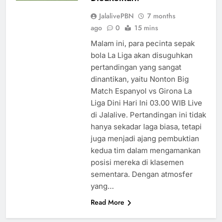
JalalivePBN
7 months
ago
0
15 mins
Malam ini, para pecinta sepak
bola La Liga akan disuguhkan
pertandingan yang sangat
dinantikan, yaitu Nonton Big
Match Espanyol vs Girona La
Liga Dini Hari Ini 03.00 WIB Live
di Jalalive. Pertandingan ini tidak
hanya sekadar laga biasa, tetapi
juga menjadi ajang pembuktian
kedua tim dalam mengamankan
posisi mereka di klasemen
sementara. Dengan atmosfer
yang…
Read More