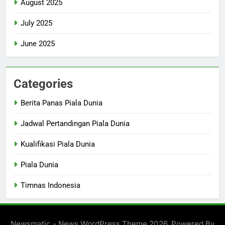
August 2025
July 2025
June 2025
Categories
Berita Panas Piala Dunia
Jadwal Pertandingan Piala Dunia
Kualifikasi Piala Dunia
Piala Dunia
Timnas Indonesia
Newsmatic - News WordPress Theme 2026. Powered By