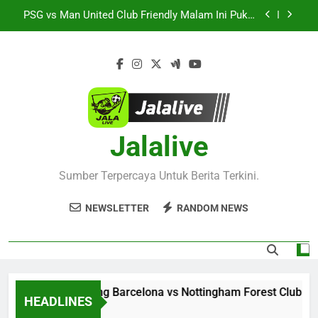
Bersama Jalalive Untuk Melihat Keseruan Duel
Skip
PSG vs Man United Club Friendly Malam Ini Pukul
Persahabatan Klub Eropa
to
22.00 WIB Hadir Dalam Streaming Jalalive
Dengan Informasi Terbaru Seputar Duel
content
Saksikan Keseruan Singapura vs Indonesia Piala
Persahabatan Internasional
ASEAN Malam Ini Pukul 20.00 WIB Melalui
Jalalive Dengan Sajian Laga Asia Tenggara
Jalalive Aston Villa vs Bayern Club Friendly
Terlengkap
Malam Ini Pukul 19.00 WIB Menghadirkan
Informasi Lengkap Duel Persahabatan
Saksikan Streaming Barcelona vs Nottingham
Internasional Yang Dinantikan Penggemar Sepak
Forest Club Friendly Dini Hari Ini Pukul 02.00 WIB
Bola
Bersama Jalalive Untuk Melihat Keseruan Duel
Jalalive
PSG vs Man United Club Friendly Malam Ini Pukul
Persahabatan Klub Eropa
22.00 WIB Hadir Dalam Streaming Jalalive
Dengan Informasi Terbaru Seputar Duel
Saksikan Keseruan Singapura vs Indonesia Piala
Persahabatan Internasional
Sumber Terpercaya Untuk Berita Terkini.
ASEAN Malam Ini Pukul 20.00 WIB Melalui
Jalalive Dengan Sajian Laga Asia Tenggara
Jalalive Aston Villa vs Bayern Club Friendly
Terlengkap
NEWSLETTER
RANDOM NEWS
Malam Ini Pukul 19.00 WIB Menghadirkan
Informasi Lengkap Duel Persahabatan
Internasional Yang Dinantikan Penggemar Sepak
Bola
Saksikan Streaming Barcelona vs Nottingham Forest Club Frie
HEADLINES
7 Hours Ago