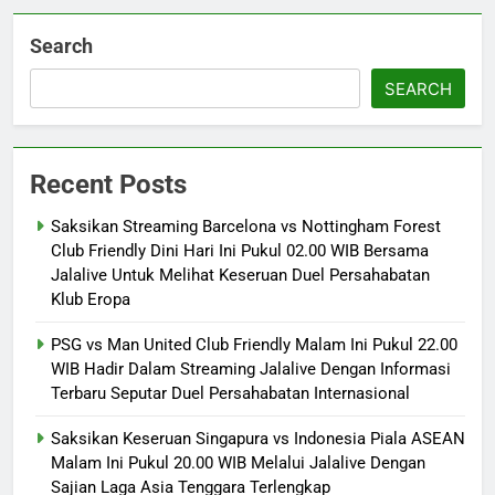
Search
SEARCH
Recent Posts
Saksikan Streaming Barcelona vs Nottingham Forest
Club Friendly Dini Hari Ini Pukul 02.00 WIB Bersama
Jalalive Untuk Melihat Keseruan Duel Persahabatan
Klub Eropa
PSG vs Man United Club Friendly Malam Ini Pukul 22.00
WIB Hadir Dalam Streaming Jalalive Dengan Informasi
Terbaru Seputar Duel Persahabatan Internasional
Saksikan Keseruan Singapura vs Indonesia Piala ASEAN
Malam Ini Pukul 20.00 WIB Melalui Jalalive Dengan
Sajian Laga Asia Tenggara Terlengkap