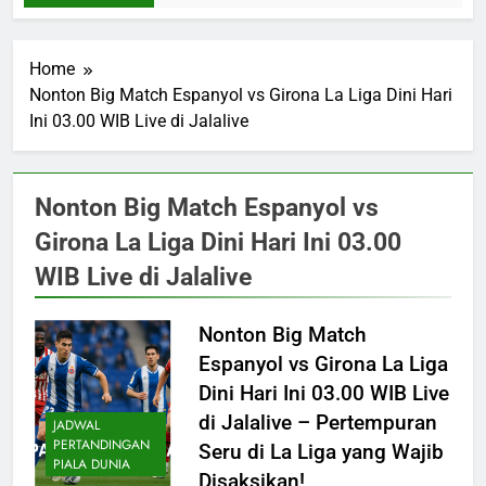
Home
Nonton Big Match Espanyol vs Girona La Liga Dini Hari
Ini 03.00 WIB Live di Jalalive
Nonton Big Match Espanyol vs
Girona La Liga Dini Hari Ini 03.00
WIB Live di Jalalive
Nonton Big Match
Espanyol vs Girona La Liga
Dini Hari Ini 03.00 WIB Live
di Jalalive – Pertempuran
JADWAL
PERTANDINGAN
Seru di La Liga yang Wajib
PIALA DUNIA
Disaksikan!