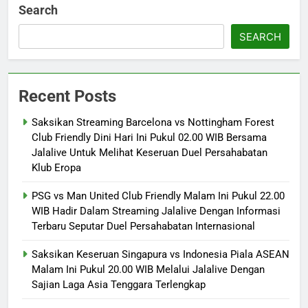
Search
SEARCH
Recent Posts
Saksikan Streaming Barcelona vs Nottingham Forest
Club Friendly Dini Hari Ini Pukul 02.00 WIB Bersama
Jalalive Untuk Melihat Keseruan Duel Persahabatan
Klub Eropa
PSG vs Man United Club Friendly Malam Ini Pukul 22.00
WIB Hadir Dalam Streaming Jalalive Dengan Informasi
Terbaru Seputar Duel Persahabatan Internasional
Saksikan Keseruan Singapura vs Indonesia Piala ASEAN
Malam Ini Pukul 20.00 WIB Melalui Jalalive Dengan
Sajian Laga Asia Tenggara Terlengkap