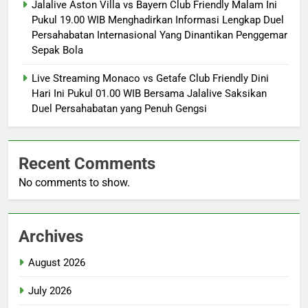
Jalalive Aston Villa vs Bayern Club Friendly Malam Ini
Pukul 19.00 WIB Menghadirkan Informasi Lengkap Duel
Persahabatan Internasional Yang Dinantikan Penggemar
Sepak Bola
Live Streaming Monaco vs Getafe Club Friendly Dini
Hari Ini Pukul 01.00 WIB Bersama Jalalive Saksikan
Duel Persahabatan yang Penuh Gengsi
Recent Comments
No comments to show.
Archives
August 2026
July 2026