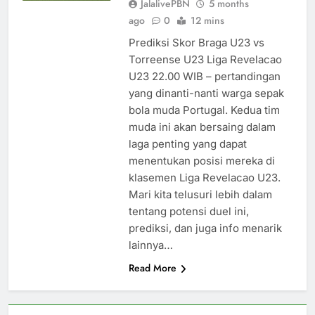
JalalivePBN
5 months
ago
0
12 mins
Prediksi Skor Braga U23 vs
Torreense U23 Liga Revelacao
U23 22.00 WIB – pertandingan
yang dinanti-nanti warga sepak
bola muda Portugal. Kedua tim
muda ini akan bersaing dalam
laga penting yang dapat
menentukan posisi mereka di
klasemen Liga Revelacao U23.
Mari kita telusuri lebih dalam
tentang potensi duel ini,
prediksi, dan juga info menarik
lainnya…
Read More