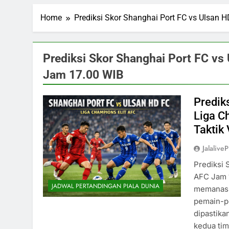
Home
Prediksi Skor Shanghai Port FC vs Ulsan 
Prediksi Skor Shanghai Port FC vs
Jam 17.00 WIB
Predik
Liga C
Taktik 
Jalalive
Prediksi 
AFC Jam 
JADWAL PERTANDINGAN PIALA DUNIA
memanas d
pemain-pe
dipastika
kedua ti