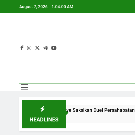
Skip
August 7, 2026
1:04:00 AM
to
content
AC
AC
 01.00 WIB Bersama Jalalive Saksikan Duel Persahabatan yang 
HEADLINES