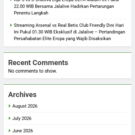
22.00 WIB Bersama Jalalive Hadirkan Pertarungan
Penentu Langkah
Streaming Arsenal vs Real Betis Club Friendly Dini Hari
Ini Pukul 01.30 WIB Eksklusif di Jalalive – Pertandingan
Persahabatan Elite Eropa yang Wajib Disaksikan
Recent Comments
No comments to show.
Archives
August 2026
July 2026
June 2026