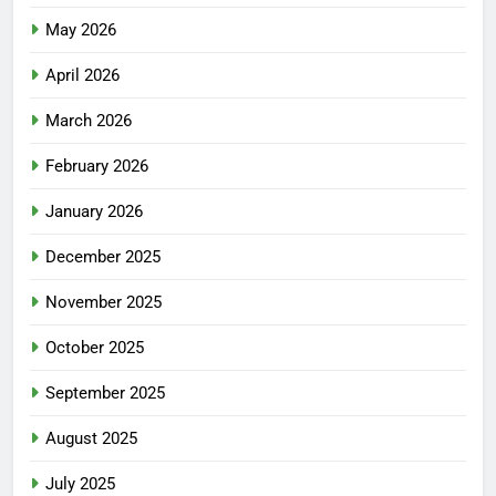
May 2026
April 2026
March 2026
February 2026
January 2026
December 2025
November 2025
October 2025
September 2025
August 2025
July 2025