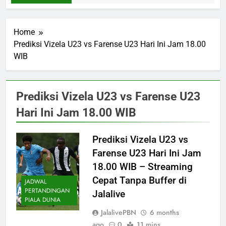
Home
Prediksi Vizela U23 vs Farense U23 Hari Ini Jam 18.00
WIB
Prediksi Vizela U23 vs Farense U23
Hari Ini Jam 18.00 WIB
Prediksi Vizela U23 vs
Farense U23 Hari Ini Jam
18.00 WIB – Streaming
Cepat Tanpa Buffer di
JADWAL
PERTANDINGAN
Jalalive
PIALA DUNIA
JalalivePBN
6 months
ago
0
11 mins