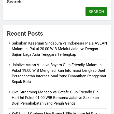
Search
SEARCH
Recent Posts
Saksikan Keseruan Singapura vs Indonesia Piala ASEAN
Malam Ini Pukul 20.00 WIB Melalui Jalalive Dengan
Sajian Laga Asia Tenggara Terlengkap
Jalalive Aston Villa vs Bayern Club Friendly Malam Ini
Pukul 19.00 WIB Menghadirkan Informasi Lengkap Duel
Persahabatan Internasional Yang Dinantikan Penggemar
Sepak Bola
Live Streaming Monaco vs Getafe Club Friendly Dini
Hari Ini Pukul 01.00 WIB Bersama Jalalive Saksikan
Duel Persahabatan yang Penuh Gengsi
KuPS vs U Craiova Liga Eropa UEFA Malam Ini Pukul