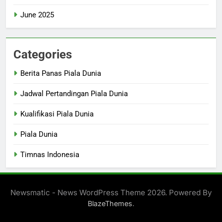
June 2025
Categories
Berita Panas Piala Dunia
Jadwal Pertandingan Piala Dunia
Kualifikasi Piala Dunia
Piala Dunia
Timnas Indonesia
Newsmatic - News WordPress Theme 2026. Powered By
.
BlazeThemes