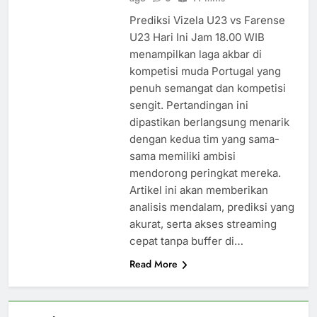
Prediksi Vizela U23 vs Farense
U23 Hari Ini Jam 18.00 WIB
menampilkan laga akbar di
kompetisi muda Portugal yang
penuh semangat dan kompetisi
sengit. Pertandingan ini
dipastikan berlangsung menarik
dengan kedua tim yang sama-
sama memiliki ambisi
mendorong peringkat mereka.
Artikel ini akan memberikan
analisis mendalam, prediksi yang
akurat, serta akses streaming
cepat tanpa buffer di…
Read More