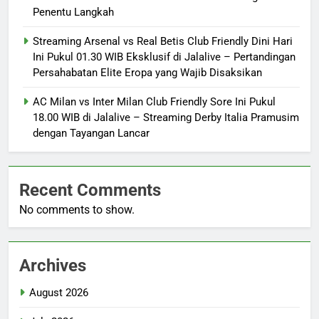
Penentu Langkah
Streaming Arsenal vs Real Betis Club Friendly Dini Hari
Ini Pukul 01.30 WIB Eksklusif di Jalalive – Pertandingan
Persahabatan Elite Eropa yang Wajib Disaksikan
AC Milan vs Inter Milan Club Friendly Sore Ini Pukul
18.00 WIB di Jalalive – Streaming Derby Italia Pramusim
dengan Tayangan Lancar
Recent Comments
No comments to show.
Archives
August 2026