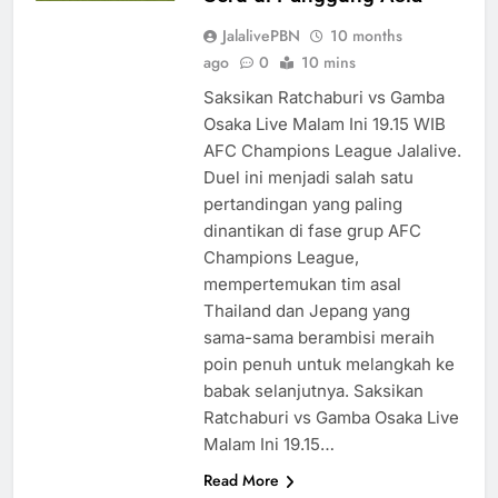
JalalivePBN
10 months
ago
0
10 mins
Saksikan Ratchaburi vs Gamba
Osaka Live Malam Ini 19.15 WIB
AFC Champions League Jalalive.
Duel ini menjadi salah satu
pertandingan yang paling
dinantikan di fase grup AFC
Champions League,
mempertemukan tim asal
Thailand dan Jepang yang
sama-sama berambisi meraih
poin penuh untuk melangkah ke
babak selanjutnya. Saksikan
Ratchaburi vs Gamba Osaka Live
Malam Ini 19.15…
Read More