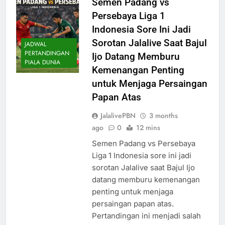
Semen Padang vs
Persebaya Liga 1
Indonesia Sore Ini Jadi
Sorotan Jalalive Saat Bajul
JADWAL
PERTANDINGAN
Ijo Datang Memburu
PIALA DUNIA
Kemenangan Penting
untuk Menjaga Persaingan
Papan Atas
JalalivePBN
3 months
ago
0
12 mins
Semen Padang vs Persebaya
Liga 1 Indonesia sore ini jadi
sorotan Jalalive saat Bajul Ijo
datang memburu kemenangan
penting untuk menjaga
persaingan papan atas.
Pertandingan ini menjadi salah