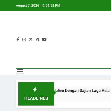
Skip
August 7, 2026
6:54:59 PM
to
content
Sa
B Melalui Jalalive Dengan Sajian Laga Asia Tenggara Terlen
HEADLINES