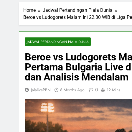
Home
Jadwal Pertandingan Piala Dunia
Beroe vs Ludogorets Malam Ini 22.30 WIB di Liga Pe
JADWAL PERTANDINGAN PIALA DUNIA
Beroe vs Ludogorets Ma
Pertama Bulgaria Live di
dan Analisis Mendalam
0
JalalivePBN
8 Months Ago
12 Mins