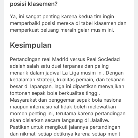
posisi klasemen?
Ya, ini sangat penting karena kedua tim ingin
memperbaiki posisi mereka di tabel klasemen dan
memperkuat peluang meraih gelar musim ini.
Kesimpulan
Pertandingan real Madrid versus Real Sociedad
adalah salah satu duel terpanas dan paling
menarik dalam jadwal La Liga musim ini. Dengan
kedalaman strategi, kualitas pemain, dan tekanan
besar di lapangan, laga ini dipastikan menyajikan
tontonan sepak bola berkualitas tinggi.
Masyarakat dan penggemar sepak bola nasional
maupun internasional tidak boleh melewatkan
momen penting ini, terutama karena pertandingan
akan disiarkan secara langsung di Jalalive.
Pastikan untuk mengikuti jalannya pertandingan
dan nikmati setiap detiknya karena setiap menit