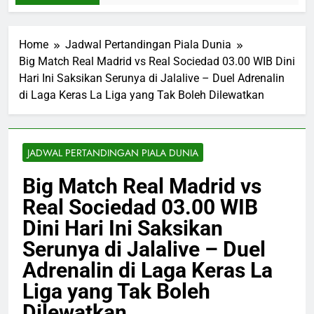
Home
Jadwal Pertandingan Piala Dunia
Big Match Real Madrid vs Real Sociedad 03.00 WIB Dini
Hari Ini Saksikan Serunya di Jalalive – Duel Adrenalin
di Laga Keras La Liga yang Tak Boleh Dilewatkan
JADWAL PERTANDINGAN PIALA DUNIA
Big Match Real Madrid vs
Real Sociedad 03.00 WIB
Dini Hari Ini Saksikan
Serunya di Jalalive – Duel
Adrenalin di Laga Keras La
Liga yang Tak Boleh
Dilewatkan