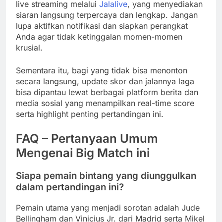
live streaming melalui
Jalalive
, yang menyediakan
siaran langsung terpercaya dan lengkap. Jangan
lupa aktifkan notifikasi dan siapkan perangkat
Anda agar tidak ketinggalan momen-momen
krusial.
Sementara itu, bagi yang tidak bisa menonton
secara langsung, update skor dan jalannya laga
bisa dipantau lewat berbagai platform berita dan
media sosial yang menampilkan real-time score
serta highlight penting pertandingan ini.
FAQ – Pertanyaan Umum
Mengenai Big Match ini
Siapa pemain bintang yang diunggulkan
dalam pertandingan ini?
Pemain utama yang menjadi sorotan adalah Jude
Bellingham dan Vinicius Jr. dari Madrid serta Mikel