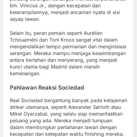
tim. Vinicius Jr., dengan kecepatan dan
keterampilannya, menjadi ancaman nyata di sisi
sayap lawan.
Selain itu, peran pemain seperti Aurélien
Tchouaméni dan Toni Kroos sangat vital dalam
mengendalikan tempo permainan dan menginisiasi
serangan. Mereka mampu menjaga keseimbangan
antara bertahan dan menyerang, yang menjadi
kunci utama bagi Madrid dalam meraih
kemenangan.
Pahlawan Reaksi Sociedad
Real Sociedad bergantung banyak pada ketajaman
striker utamanya, seperti Alexander Sørloth atau
Mikel Oyarzabal, yang selalu siap memanfaatkan
peluang yang ada. Mereka menjadi tumpuan
dalam membongkar pertahanan lawan dengan
kecepatan dan ketepatan waktu finishing mereka.