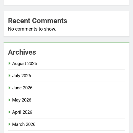
Recent Comments
No comments to show.
Archives
August 2026
July 2026
June 2026
May 2026
April 2026
March 2026