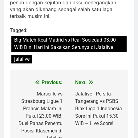
penuh dengan kejutan dan aksi menegangkan
yang akan dikenang sebagai salah satu laga
terbaik musim ini.
Tagged:
Big Match Real Madrid vs Real Sociedad 03.00
WIB Dini Hari Ini Saksikan Serunya di Jalalive
jalalive
Previous:
Next:
Post
navigation
Marseille vs
Jalalive : Persita
Strasbourg Ligue 1
Tangerang vs PSBS
Prancis Malam Ini
Biak Liga 1 Indonesia
Pukul 23.00 WIB:
Sore Ini Pukul 15.30
Duel Panas Penentu
WIB – Live Score!
Posisi Klasemen di