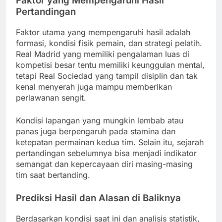
Faktor yang Mempengaruhi Hasil
Pertandingan
Faktor utama yang mempengaruhi hasil adalah
formasi, kondisi fisik pemain, dan strategi pelatih.
Real Madrid yang memiliki pengalaman luas di
kompetisi besar tentu memiliki keunggulan mental,
tetapi Real Sociedad yang tampil disiplin dan tak
kenal menyerah juga mampu memberikan
perlawanan sengit.
Kondisi lapangan yang mungkin lembab atau
panas juga berpengaruh pada stamina dan
ketepatan permainan kedua tim. Selain itu, sejarah
pertandingan sebelumnya bisa menjadi indikator
semangat dan kepercayaan diri masing-masing
tim saat bertanding.
Prediksi Hasil dan Alasan di Baliknya
Berdasarkan kondisi saat ini dan analisis statistik,