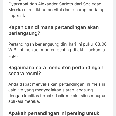
Oyarzabal dan Alexander Sørloth dari Sociedad.
Mereka memiliki peran vital dan diharapkan tampil
impresif.
Kapan dan di mana pertandingan akan
berlangsung?
Pertandingan berlangsung dini hari ini pukul 03.00
WIB. Ini menjadi momen penting di akhir pekan la
Liga.
Bagaimana cara menonton pertandingan
secara resmi?
Anda dapat menyaksikan pertandingan ini melalui
Jalalive yang menyediakan siaran langsung
dengan kualitas terbaik, baik melalui situs maupun
aplikasi mereka.
Apakah pertandingan ini penting untuk