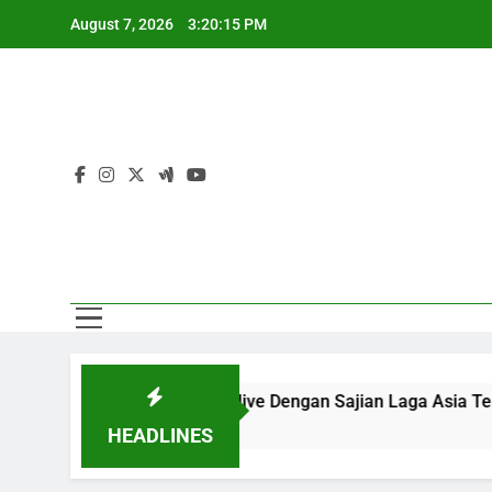
Skip
August 7, 2026
3:20:16 PM
to
content
Sa
Melalui Jalalive Dengan Sajian Laga Asia Tenggara Terlengka
HEADLINES