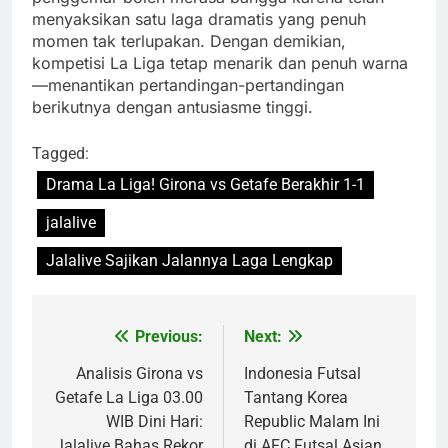
menyaksikan satu laga dramatis yang penuh
momen tak terlupakan. Dengan demikian,
kompetisi La Liga tetap menarik dan penuh warna
—menantikan pertandingan-pertandingan
berikutnya dengan antusiasme tinggi.
Tagged:
Drama La Liga! Girona vs Getafe Berakhir 1-1
jalalive
Jalalive Sajikan Jalannya Laga Lengkap
Previous:
Next:
Post
navigation
Analisis Girona vs
Indonesia Futsal
Getafe La Liga 03.00
Tantang Korea
WIB Dini Hari:
Republic Malam Ini
Jalalive Bahas Rekor
di AFC Futsal Asian