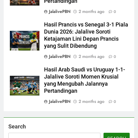
Pertandingan
JalalivePBN
2 months ago
0
Hasil Prancis vs Senegal 3-1 Piala
Dunia 2026: Jalalive Soroti
Ketajaman Lini Depan Prancis
yang Sulit Dibendung
JalalivePBN
2 months ago
0
Hasil Arab Saudi vs Uruguay 1-1-
Jalalive Soroti Momen Krusial
yang Mengubah Jalannya
Pertandingan
JalalivePBN
2 months ago
0
Search