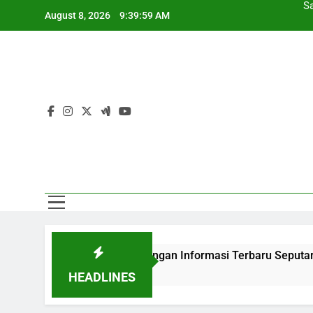
Skip
August 8, 2026
9:40:00 AM
to
content
Sa
 Jalalive Dengan Informasi Terbaru Seputar Duel Persahabatan
HEADLINES