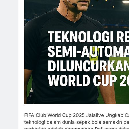
FIFA Club World Cup 2025 Jalalive Ungkap 
teknologi dalam dunia sepak bola semakin pe
perhatian adalah penggunaan Ref‑cams dalam