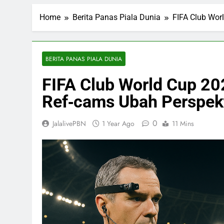
Home
Berita Panas Piala Dunia
FIFA Club Wor
BERITA PANAS PIALA DUNIA
FIFA Club World Cup 20
Ref‑cams Ubah Perspekt
0
JalalivePBN
1 Year Ago
11 Mins