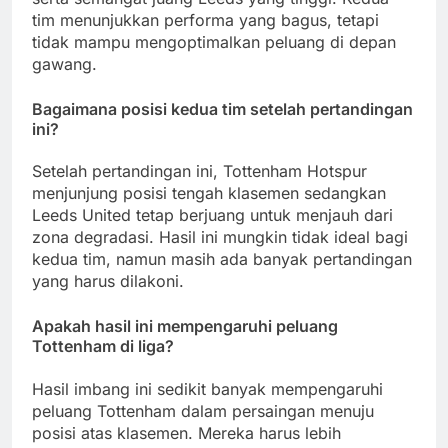
tim menunjukkan performa yang bagus, tetapi
tidak mampu mengoptimalkan peluang di depan
gawang.
Bagaimana posisi kedua tim setelah pertandingan
ini?
Setelah pertandingan ini, Tottenham Hotspur
menjunjung posisi tengah klasemen sedangkan
Leeds United tetap berjuang untuk menjauh dari
zona degradasi. Hasil ini mungkin tidak ideal bagi
kedua tim, namun masih ada banyak pertandingan
yang harus dilakoni.
Apakah hasil ini mempengaruhi peluang
Tottenham di liga?
Hasil imbang ini sedikit banyak mempengaruhi
peluang Tottenham dalam persaingan menuju
posisi atas klasemen. Mereka harus lebih