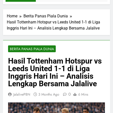
Home
Berita Panas Piala Dunia
Hasil Tottenham Hotspur vs Leeds United 1-1 di Liga
Inggris Hari Ini – Analisis Lengkap Bersama Jalalive
BERITA PANAS PIALA DUNIA
Hasil Tottenham Hotspur vs
Leeds United 1-1 di Liga
Inggris Hari Ini – Analisis
Lengkap Bersama Jalalive
0
JalalivePBN
3 Months Ago
6 Mins