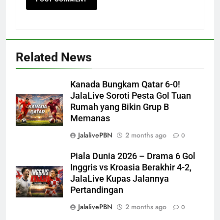
Related News
Kanada Bungkam Qatar 6-0!
JalaLive Soroti Pesta Gol Tuan
Rumah yang Bikin Grup B
Memanas
JalalivePBN
2 months ago
0
Piala Dunia 2026 – Drama 6 Gol
Inggris vs Kroasia Berakhir 4-2,
JalaLive Kupas Jalannya
Pertandingan
JalalivePBN
2 months ago
0