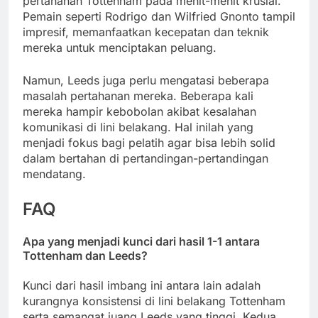
pertahanan Tottenham pada menit-menit krusial.
Pemain seperti Rodrigo dan Wilfried Gnonto tampil
impresif, memanfaatkan kecepatan dan teknik
mereka untuk menciptakan peluang.
Namun, Leeds juga perlu mengatasi beberapa
masalah pertahanan mereka. Beberapa kali
mereka hampir kebobolan akibat kesalahan
komunikasi di lini belakang. Hal inilah yang
menjadi fokus bagi pelatih agar bisa lebih solid
dalam bertahan di pertandingan-pertandingan
mendatang.
FAQ
Apa yang menjadi kunci dari hasil 1-1 antara
Tottenham dan Leeds?
Kunci dari hasil imbang ini antara lain adalah
kurangnya konsistensi di lini belakang Tottenham
serta semangat juang Leeds yang tinggi. Kedua