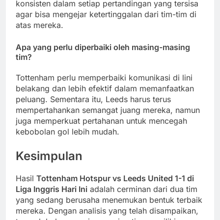
konsisten dalam setiap pertandingan yang tersisa
agar bisa mengejar ketertinggalan dari tim-tim di
atas mereka.
Apa yang perlu diperbaiki oleh masing-masing
tim?
Tottenham perlu memperbaiki komunikasi di lini
belakang dan lebih efektif dalam memanfaatkan
peluang. Sementara itu, Leeds harus terus
mempertahankan semangat juang mereka, namun
juga memperkuat pertahanan untuk mencegah
kebobolan gol lebih mudah.
Kesimpulan
Hasil
Tottenham Hotspur vs Leeds United 1-1 di
Liga Inggris Hari Ini
adalah cerminan dari dua tim
yang sedang berusaha menemukan bentuk terbaik
mereka. Dengan analisis yang telah disampaikan,