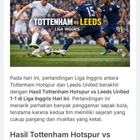
Pada hari ini, pertandingan Liga Inggris antara
Tottenham Hotspur dan Leeds United berakhir
dengan
Hasil Tottenham Hotspur vs Leeds United
1-1 di Liga Inggris Hari Ini
. Pertandingan ini
menarik perhatian banyak penggemar sepak bola,
terutama karena kedua tim memiliki sejarah yang
cukup panjang dan rivalitas yang ketat.
Hasil Tottenham Hotspur vs