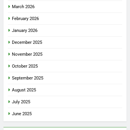
March 2026
February 2026
January 2026
December 2025
November 2025
October 2025
September 2025
August 2025
July 2025
June 2025