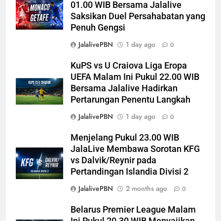
01.00 WIB Bersama Jalalive
Saksikan Duel Persahabatan yang
Penuh Gengsi
JalalivePBN
1 day ago
0
KuPS vs U Craiova Liga Eropa
UEFA Malam Ini Pukul 22.00 WIB
Bersama Jalalive Hadirkan
Pertarungan Penentu Langkah
JalalivePBN
1 day ago
0
Menjelang Pukul 23.00 WIB
JalaLive Membawa Sorotan KFG
vs Dalvik/Reynir pada
Pertandingan Islandia Divisi 2
JalalivePBN
2 months ago
0
Belarus Premier League Malam