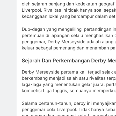
oleh sejarah panjang dan kedekatan geograf
Liverpool. Rivalitas ini tidak hanya soal sepa
kebanggaan lokal yang bercampur dalam seti
Dup-degan yang mengelilingi pertandingan in
pertemuan di lapangan selalu menghasilkan 
penggemar, Derby Merseyside adalah ajang a
keluar sebagai pemenang dan menambah pan
Sejarah Dan Perkembangan Derby Me
Derby Merseyside pertama kali terjadi sejak aw
berkembang menjadi salah satu rivalitas ter
laga-laga yang menentukan gelar juara, perta
kompetisi Liga Inggris, semuanya memperkuat 
Selama bertahun-tahun, derby ini menyajikan
penggemar bola Liverpool. Tidak hanya sebag
perjuangan dan semangat kota Liverpool yan