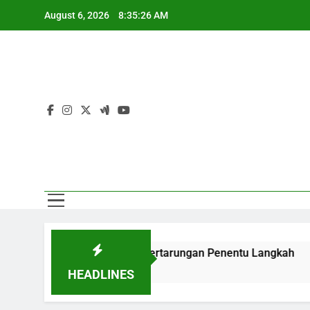
Skip
AC
August 6, 2026
8:35:27 AM
to
content
AC
e Hadirkan Pertarungan Penentu Langkah
Streaming Arse
24 Hours Ago
HEADLINES