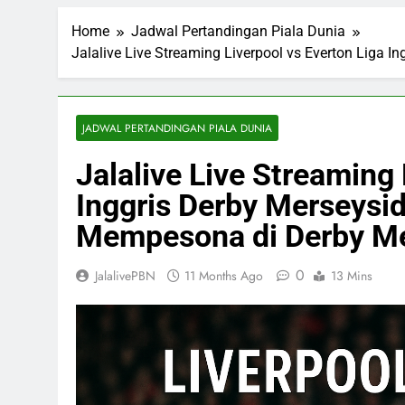
Home
Jadwal Pertandingan Piala Dunia
Jalalive Live Streaming Liverpool vs Everton Liga 
JADWAL PERTANDINGAN PIALA DUNIA
Jalalive Live Streaming 
Inggris Derby Merseysi
Mempesona di Derby Me
0
JalalivePBN
11 Months Ago
13 Mins