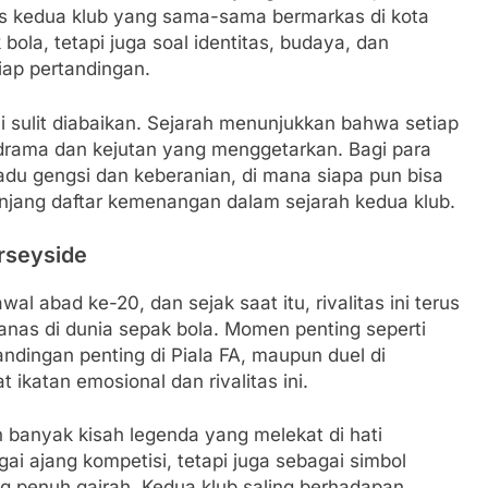
is kedua klub yang sama-sama bermarkas di kota
k bola, tetapi juga soal identitas, budaya, dan
ap pertandingan.
i sulit diabaikan. Sejarah menunjukkan bahwa setiap
drama dan kejutan yang menggetarkan. Bagi para
du gengsi dan keberanian, di mana siapa pun bisa
jang daftar kemenangan dalam sejarah kedua klub.
rseyside
al abad ke-20, dan sejak saat itu, rivalitas ini terus
panas di dunia sepak bola. Momen penting seperti
ndingan penting di Piala FA, maupun duel di
ikatan emosional dan rivalitas ini.
 banyak kisah legenda yang melekat di hati
ai ajang kompetisi, tetapi juga sebagai simbol
g penuh gairah. Kedua klub saling berhadapan