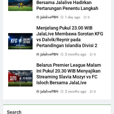
Bersama Jalalive Hadirkan
Pertarungan Penentu Langkah
JalalivePBN
1 day ago
0
Menjelang Pukul 23.00 WIB
JalaLive Membawa Sorotan KFG
vs Dalvik/Reynir pada
Pertandingan Islandia Divisi 2
JalalivePBN
2 months ago
0
Belarus Premier League Malam
Ini Pukul 20.30 WIB Menyajikan
Streaming Slavia Mozyr vs FC
Isloch Bersama JalaLive
JalalivePBN
2 months ago
0
Search