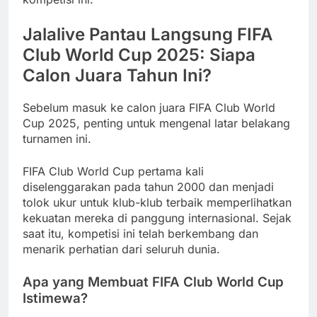
Jalalive Pantau Langsung FIFA
Club World Cup 2025: Siapa
Calon Juara Tahun Ini?
Sebelum masuk ke calon juara FIFA Club World
Cup 2025, penting untuk mengenal latar belakang
turnamen ini.
FIFA Club World Cup pertama kali
diselenggarakan pada tahun 2000 dan menjadi
tolok ukur untuk klub-klub terbaik memperlihatkan
kekuatan mereka di panggung internasional. Sejak
saat itu, kompetisi ini telah berkembang dan
menarik perhatian dari seluruh dunia.
Apa yang Membuat FIFA Club World Cup
Istimewa?