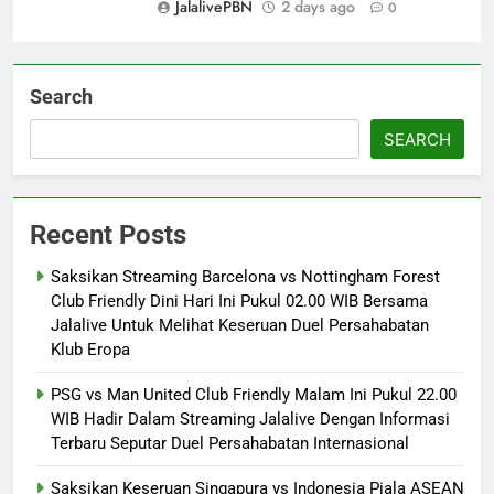
JalalivePBN
2 days ago
0
Search
SEARCH
Recent Posts
Saksikan Streaming Barcelona vs Nottingham Forest
Club Friendly Dini Hari Ini Pukul 02.00 WIB Bersama
Jalalive Untuk Melihat Keseruan Duel Persahabatan
Klub Eropa
PSG vs Man United Club Friendly Malam Ini Pukul 22.00
WIB Hadir Dalam Streaming Jalalive Dengan Informasi
Terbaru Seputar Duel Persahabatan Internasional
Saksikan Keseruan Singapura vs Indonesia Piala ASEAN