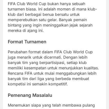
FIFA Club World Cup bukan hanya sebuah
turnamen biasa. Ini adalah momen di mana klub-
klub dari berbagai benua bersatu untuk
memperebutkan satu gelar. Banyak pemain
bintang yang ingin meninggalkan jejak sejarah
mereka di ajang ini.
Format Turnamen
Perubahan format dalam FIFA Club World Cup
juga menarik untuk dicermati. Dengan lebih
banyak tim yang berpartisipasi, setiap klub
memiliki kesempatan untuk menunjukkan kualitas.
Rencana FIFA untuk mulai menggabungkan lebih
banyak tim dari liga yang berbeda membuat
kompetisi ini semakin kompetitif.
Pemenang Masalalu
Menemukan siapa yang telah membawa pulang