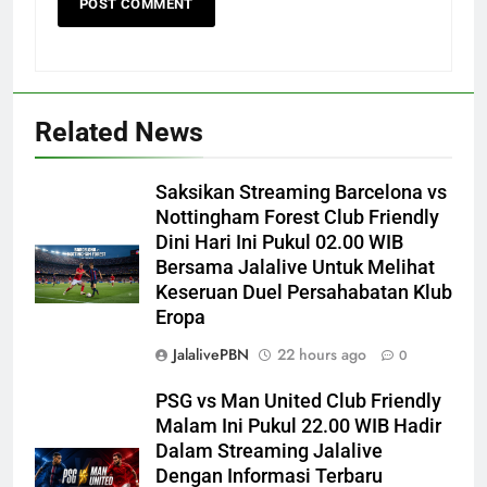
Related News
Saksikan Streaming Barcelona vs
Nottingham Forest Club Friendly
Dini Hari Ini Pukul 02.00 WIB
Bersama Jalalive Untuk Melihat
Keseruan Duel Persahabatan Klub
Eropa
JalalivePBN
22 hours ago
0
PSG vs Man United Club Friendly
Malam Ini Pukul 22.00 WIB Hadir
Dalam Streaming Jalalive
Dengan Informasi Terbaru