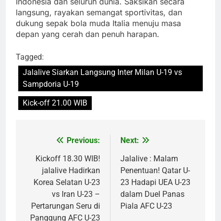
Indonesia dan seluruh dunia. Saksikan secara
langsung, rayakan semangat sportivitas, dan
dukung sepak bola muda Italia menuju masa
depan yang cerah dan penuh harapan.
Tagged:
Jalalive Siarkan Langsung Inter Milan U-19 vs
Sampdoria U-19
Kick-off 21.00 WIB
Previous:
Next:
Post
navigation
Kickoff 18.30 WIB!
Jalalive : Malam
jalalive Hadirkan
Penentuan! Qatar U-
Korea Selatan U-23
23 Hadapi UEA U-23
vs Iran U-23 –
dalam Duel Panas
Pertarungan Seru di
Piala AFC U-23
Panggung AFC U-23