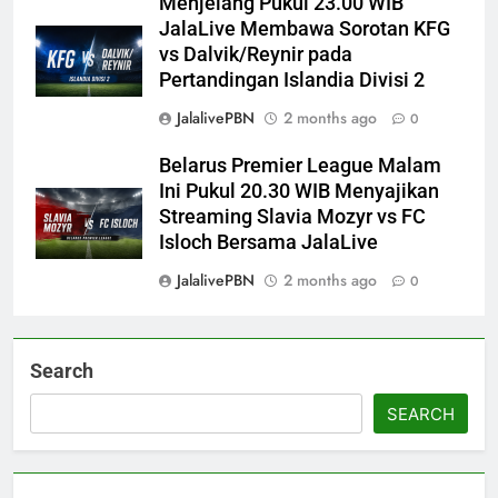
Menjelang Pukul 23.00 WIB
JalaLive Membawa Sorotan KFG
vs Dalvik/Reynir pada
Pertandingan Islandia Divisi 2
JalalivePBN
2 months ago
0
Belarus Premier League Malam
Ini Pukul 20.30 WIB Menyajikan
Streaming Slavia Mozyr vs FC
Isloch Bersama JalaLive
JalalivePBN
2 months ago
0
Search
SEARCH