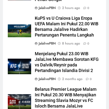
JalalivePBN
2 hours ago
0
KuPS vs U Craiova Liga Eropa
UEFA Malam Ini Pukul 22.00 WIB
Bersama Jalalive Hadirkan
Pertarungan Penentu Langkah
JalalivePBN
8 hours ago
0
Menjelang Pukul 23.00 WIB
JalaLive Membawa Sorotan KFG
vs Dalvik/Reynir pada
Pertandingan Islandia Divisi 2
JalalivePBN
2 months ago
0
Belarus Premier League Malam
Ini Pukul 20.30 WIB Menyajikan
Streaming Slavia Mozyr vs FC
Isloch Bersama JalaLive