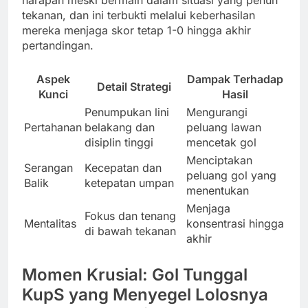
harapan meski bermain dalam situasi yang penuh
tekanan, dan ini terbukti melalui keberhasilan
mereka menjaga skor tetap 1-0 hingga akhir
pertandingan.
Aspek
Dampak Terhadap
Detail Strategi
Kunci
Hasil
Penumpukan lini
Mengurangi
Pertahanan
belakang dan
peluang lawan
disiplin tinggi
mencetak gol
Menciptakan
Serangan
Kecepatan dan
peluang gol yang
Balik
ketepatan umpan
menentukan
Menjaga
Fokus dan tenang
Mentalitas
konsentrasi hingga
di bawah tekanan
akhir
Momen Krusial: Gol Tunggal
KupS yang Menyegel Lolosnya