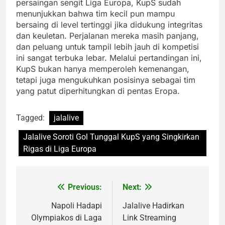
persaingan sengit Liga Europa, KupS sudah
menunjukkan bahwa tim kecil pun mampu
bersaing di level tertinggi jika didukung integritas
dan keuletan. Perjalanan mereka masih panjang,
dan peluang untuk tampil lebih jauh di kompetisi
ini sangat terbuka lebar. Melalui pertandingan ini,
KupS bukan hanya memperoleh kemenangan,
tetapi juga mengukuhkan posisinya sebagai tim
yang patut diperhitungkan di pentas Eropa.
Tagged:
jalalive
Jalalive Soroti Gol Tunggal KupS yang Singkirkan
Rigas di Liga Europa
Previous:
Next:
Post
navigation
Napoli Hadapi
Jalalive Hadirkan
Olympiakos di Laga
Link Streaming