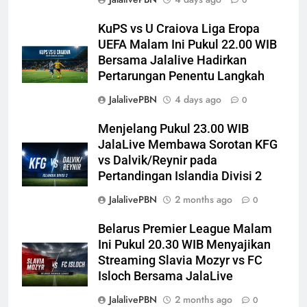
0
KuPS vs U Craiova Liga Eropa
UEFA Malam Ini Pukul 22.00 WIB
Bersama Jalalive Hadirkan
Pertarungan Penentu Langkah
JalalivePBN
4 days ago
0
Menjelang Pukul 23.00 WIB
JalaLive Membawa Sorotan KFG
vs Dalvik/Reynir pada
Pertandingan Islandia Divisi 2
JalalivePBN
2 months ago
0
Belarus Premier League Malam
Ini Pukul 20.30 WIB Menyajikan
Streaming Slavia Mozyr vs FC
Isloch Bersama JalaLive
JalalivePBN
2 months ago
0