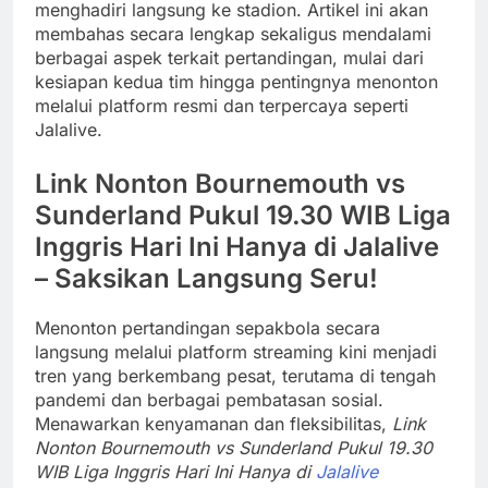
menghadiri langsung ke stadion. Artikel ini akan
membahas secara lengkap sekaligus mendalami
berbagai aspek terkait pertandingan, mulai dari
kesiapan kedua tim hingga pentingnya menonton
melalui platform resmi dan terpercaya seperti
Jalalive.
Link Nonton Bournemouth vs
Sunderland Pukul 19.30 WIB Liga
Inggris Hari Ini Hanya di Jalalive
– Saksikan Langsung Seru!
Menonton pertandingan sepakbola secara
langsung melalui platform streaming kini menjadi
tren yang berkembang pesat, terutama di tengah
pandemi dan berbagai pembatasan sosial.
Menawarkan kenyamanan dan fleksibilitas,
Link
Nonton Bournemouth vs Sunderland Pukul 19.30
WIB Liga Inggris Hari Ini Hanya di
Jalalive