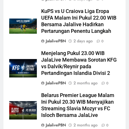
KuPS vs U Craiova Liga Eropa
UEFA Malam Ini Pukul 22.00 WIB
Bersama Jalalive Hadirkan
Pertarungan Penentu Langkah
JalalivePBN
2 days ago
0
Menjelang Pukul 23.00 WIB
JalaLive Membawa Sorotan KFG
vs Dalvik/Reynir pada
Pertandingan Islandia Divisi 2
JalalivePBN
2 months ago
0
Belarus Premier League Malam
Ini Pukul 20.30 WIB Menyajikan
Streaming Slavia Mozyr vs FC
Isloch Bersama JalaLive
JalalivePBN
2 months ago
0