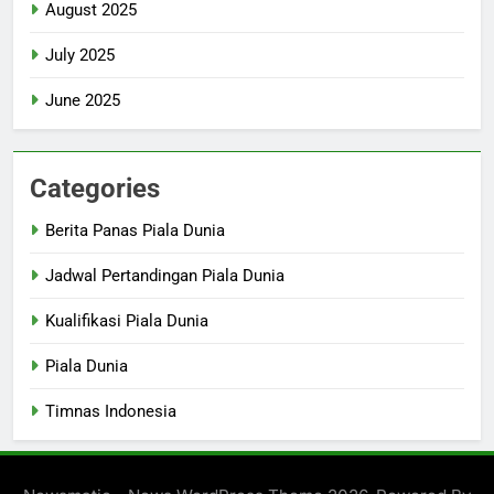
August 2025
July 2025
June 2025
Categories
Berita Panas Piala Dunia
Jadwal Pertandingan Piala Dunia
Kualifikasi Piala Dunia
Piala Dunia
Timnas Indonesia