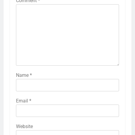
Comment
*
Name
*
Email
*
Website