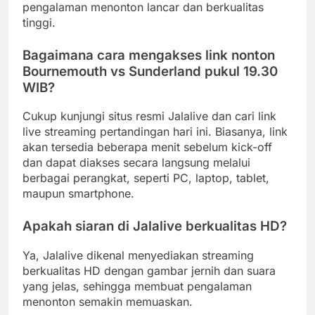
pengalaman menonton lancar dan berkualitas
tinggi.
Bagaimana cara mengakses link nonton
Bournemouth vs Sunderland pukul 19.30
WIB?
Cukup kunjungi situs resmi Jalalive dan cari link
live streaming pertandingan hari ini. Biasanya, link
akan tersedia beberapa menit sebelum kick-off
dan dapat diakses secara langsung melalui
berbagai perangkat, seperti PC, laptop, tablet,
maupun smartphone.
Apakah siaran di Jalalive berkualitas HD?
Ya, Jalalive dikenal menyediakan streaming
berkualitas HD dengan gambar jernih dan suara
yang jelas, sehingga membuat pengalaman
menonton semakin memuaskan.