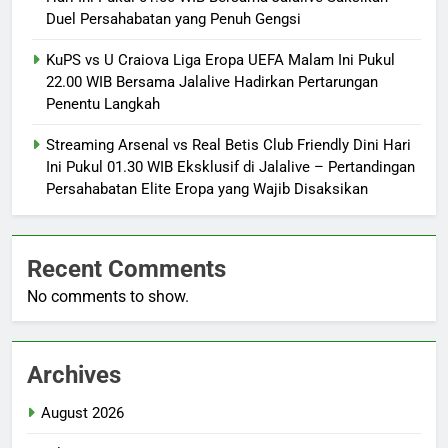
Duel Persahabatan yang Penuh Gengsi
KuPS vs U Craiova Liga Eropa UEFA Malam Ini Pukul
22.00 WIB Bersama Jalalive Hadirkan Pertarungan
Penentu Langkah
Streaming Arsenal vs Real Betis Club Friendly Dini Hari
Ini Pukul 01.30 WIB Eksklusif di Jalalive – Pertandingan
Persahabatan Elite Eropa yang Wajib Disaksikan
Recent Comments
No comments to show.
Archives
August 2026