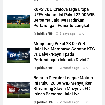
KuPS vs U Craiova Liga Eropa
UEFA Malam Ini Pukul 22.00 WIB
Bersama Jalalive Hadirkan
Pertarungan Penentu Langkah
JalalivePBN
3 days ago
0
Menjelang Pukul 23.00 WIB
JalaLive Membawa Sorotan KFG
vs Dalvik/Reynir pada
Pertandingan Islandia Divisi 2
JalalivePBN
2 months ago
0
Belarus Premier League Malam
Ini Pukul 20.30 WIB Menyajikan
Streaming Slavia Mozyr vs FC
Isloch Bersama JalaLive
JalalivePBN
2 months ago
0