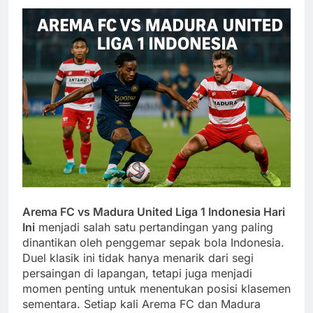
Arema FC vs Madura United Liga 1 Indonesia Hari
Ini
menjadi salah satu pertandingan yang paling
dinantikan oleh penggemar sepak bola Indonesia.
Duel klasik ini tidak hanya menarik dari segi
persaingan di lapangan, tetapi juga menjadi
momen penting untuk menentukan posisi klasemen
sementara. Setiap kali Arema FC dan Madura