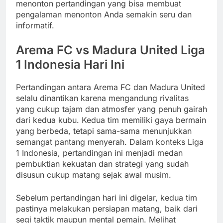
menonton pertandingan yang bisa membuat
pengalaman menonton Anda semakin seru dan
informatif.
Arema FC vs Madura United Liga
1 Indonesia Hari Ini
Pertandingan antara Arema FC dan Madura United
selalu dinantikan karena mengandung rivalitas
yang cukup tajam dan atmosfer yang penuh gairah
dari kedua kubu. Kedua tim memiliki gaya bermain
yang berbeda, tetapi sama-sama menunjukkan
semangat pantang menyerah. Dalam konteks Liga
1 Indonesia, pertandingan ini menjadi medan
pembuktian kekuatan dan strategi yang sudah
disusun cukup matang sejak awal musim.
Sebelum pertandingan hari ini digelar, kedua tim
pastinya melakukan persiapan matang, baik dari
segi taktik maupun mental pemain. Melihat