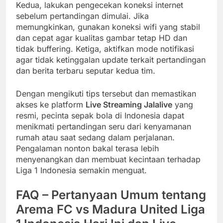
Kedua, lakukan pengecekan koneksi internet
sebelum pertandingan dimulai. Jika
memungkinkan, gunakan koneksi wifi yang stabil
dan cepat agar kualitas gambar tetap HD dan
tidak buffering. Ketiga, aktifkan mode notifikasi
agar tidak ketinggalan update terkait pertandingan
dan berita terbaru seputar kedua tim.
Dengan mengikuti tips tersebut dan memastikan
akses ke platform
Live Streaming Jalalive
yang
resmi, pecinta sepak bola di Indonesia dapat
menikmati pertandingan seru dari kenyamanan
rumah atau saat sedang dalam perjalanan.
Pengalaman nonton bakal terasa lebih
menyenangkan dan membuat kecintaan terhadap
Liga 1 Indonesia semakin menguat.
FAQ – Pertanyaan Umum tentang
Arema FC vs Madura United Liga