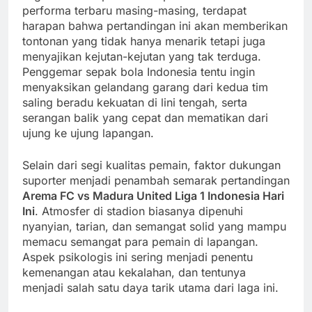
performa terbaru masing-masing, terdapat
harapan bahwa pertandingan ini akan memberikan
tontonan yang tidak hanya menarik tetapi juga
menyajikan kejutan-kejutan yang tak terduga.
Penggemar sepak bola Indonesia tentu ingin
menyaksikan gelandang garang dari kedua tim
saling beradu kekuatan di lini tengah, serta
serangan balik yang cepat dan mematikan dari
ujung ke ujung lapangan.
Selain dari segi kualitas pemain, faktor dukungan
suporter menjadi penambah semarak pertandingan
Arema FC vs Madura United Liga 1 Indonesia Hari
Ini
. Atmosfer di stadion biasanya dipenuhi
nyanyian, tarian, dan semangat solid yang mampu
memacu semangat para pemain di lapangan.
Aspek psikologis ini sering menjadi penentu
kemenangan atau kekalahan, dan tentunya
menjadi salah satu daya tarik utama dari laga ini.