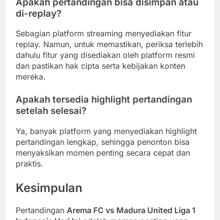
Apakah pertandingan bisa disimpan atau
di-replay?
Sebagian platform streaming menyediakan fitur
replay. Namun, untuk memastikan, periksa terlebih
dahulu fitur yang disediakan oleh platform resmi
dan pastikan hak cipta serta kebijakan konten
mereka.
Apakah tersedia highlight pertandingan
setelah selesai?
Ya, banyak platform yang menyediakan highlight
pertandingan lengkap, sehingga penonton bisa
menyaksikan momen penting secara cepat dan
praktis.
Kesimpulan
Pertandingan
Arema FC vs Madura United Liga 1