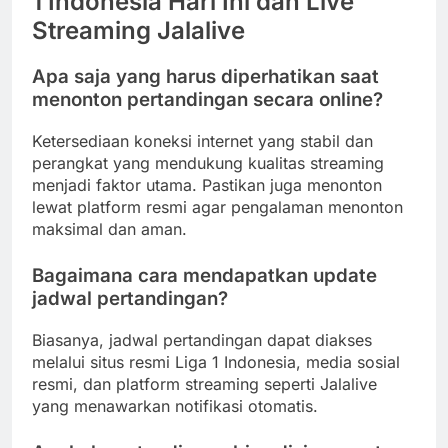
1 Indonesia Hari Ini dan Live
Streaming Jalalive
Apa saja yang harus diperhatikan saat
menonton pertandingan secara online?
Ketersediaan koneksi internet yang stabil dan
perangkat yang mendukung kualitas streaming
menjadi faktor utama. Pastikan juga menonton
lewat platform resmi agar pengalaman menonton
maksimal dan aman.
Bagaimana cara mendapatkan update
jadwal pertandingan?
Biasanya, jadwal pertandingan dapat diakses
melalui situs resmi Liga 1 Indonesia, media sosial
resmi, dan platform streaming seperti Jalalive
yang menawarkan notifikasi otomatis.