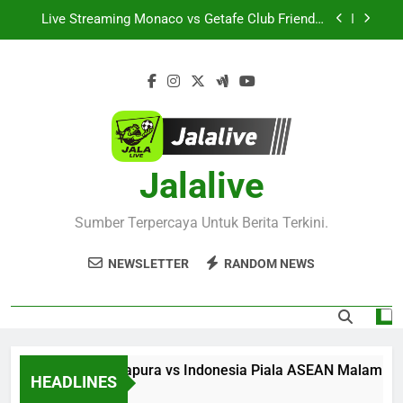
Skip
Informasi Lengkap Duel Persahabatan
Live Streaming Monaco vs Getafe Club Friendly
Internasional Yang Dinantikan Penggemar Sepak
to
Dini Hari Ini Pukul 01.00 WIB Bersama Jalalive
Bola
Saksikan Duel Persahabatan yang Penuh Gengsi
content
KuPS vs U Craiova Liga Eropa UEFA Malam Ini
Pukul 22.00 WIB Bersama Jalalive Hadirkan
Pertarungan Penentu Langkah
Saksikan Keseruan Singapura vs Indonesia Piala
ASEAN Malam Ini Pukul 20.00 WIB Melalui
Jalalive Dengan Sajian Laga Asia Tenggara
Jalalive Aston Villa vs Bayern Club Friendly
Terlengkap
Malam Ini Pukul 19.00 WIB Menghadirkan
Informasi Lengkap Duel Persahabatan
Jalalive
Live Streaming Monaco vs Getafe Club Friendly
Internasional Yang Dinantikan Penggemar Sepak
Dini Hari Ini Pukul 01.00 WIB Bersama Jalalive
Bola
Saksikan Duel Persahabatan yang Penuh Gengsi
KuPS vs U Craiova Liga Eropa UEFA Malam Ini
Sumber Terpercaya Untuk Berita Terkini.
Pukul 22.00 WIB Bersama Jalalive Hadirkan
Pertarungan Penentu Langkah
NEWSLETTER
RANDOM NEWS
 Keseruan Singapura vs Indonesia Piala ASEAN Malam Ini Puk
HEADLINES
go