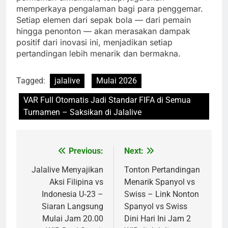
memperkaya pengalaman bagi para penggemar.
Setiap elemen dari sepak bola — dari pemain
hingga penonton — akan merasakan dampak
positif dari inovasi ini, menjadikan setiap
pertandingan lebih menarik dan bermakna.
Tagged:
jalalive
Mulai 2026
VAR Full Otomatis Jadi Standar FIFA di Semua
Turnamen – Saksikan di Jalalive
Previous:
Next:
Post
navigation
Jalalive Menyajikan
Tonton Pertandingan
Aksi Filipina vs
Menarik Spanyol vs
Indonesia U‑23 –
Swiss – Link Nonton
Siaran Langsung
Spanyol vs Swiss
Mulai Jam 20.00
Dini Hari Ini Jam 2