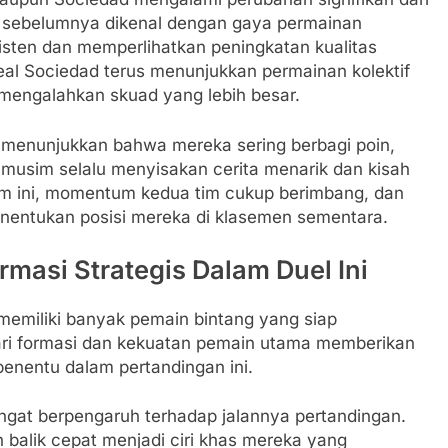
g sebelumnya dikenal dengan gaya permainan
sten dan memperlihatkan peningkatan kualitas
eal Sociedad terus menunjukkan permainan kolektif
g mengalahkan skuad yang lebih besar.
n menunjukkan bahwa mereka sering berbagi poin,
 musim selalu menyisakan cerita menarik dan kisah
im ini, momentum kedua tim cukup berimbang, dan
enentukan posisi mereka di klasemen sementara.
rmasi Strategis Dalam Duel Ini
memiliki banyak pemain bintang yang siap
dari formasi dan kekuatan pemain utama memberikan
enentu dalam pertandingan ini.
angat berpengaruh terhadap jalannya pertandingan.
 balik cepat menjadi ciri khas mereka yang