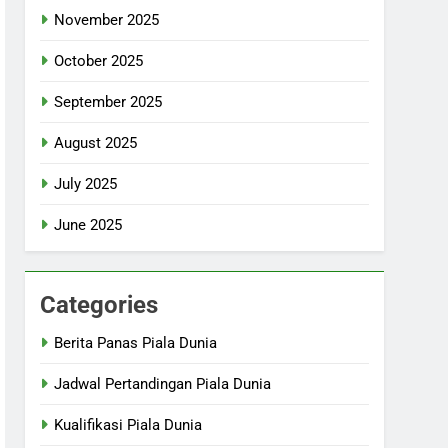
November 2025
October 2025
September 2025
August 2025
July 2025
June 2025
Categories
Berita Panas Piala Dunia
Jadwal Pertandingan Piala Dunia
Kualifikasi Piala Dunia