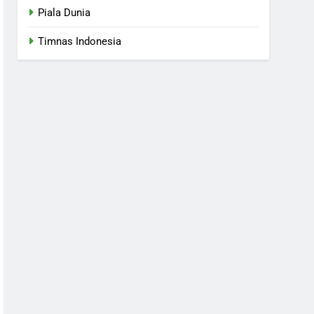
Piala Dunia
Timnas Indonesia