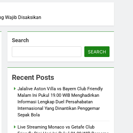
ang Wajib Disaksikan
Search
SEARCH
Recent Posts
Jalalive Aston Villa vs Bayern Club Friendly
Malam Ini Pukul 19.00 WIB Menghadirkan
Informasi Lengkap Duel Persahabatan
Internasional Yang Dinantikan Penggemar
Sepak Bola
Live Streaming Monaco vs Getafe Club