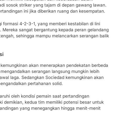
di sosok striker yang tajam di depan gawang lawan.
rtandingan ini jika diberikan ruang dan kesempatan.
formasi 4-2-3-1, yang memberi kestabilan di lini
. Mereka sangat bergantung kepada peran gelandang
i tengah, sehingga mampu melancarkan serangan balik
si
ih kemungkinan akan menerapkan pendekatan berbeda
g mengandalkan serangan langsung mungkin lebih
i awal laga. Sedangkan Sociedad kemungkinan akan
engandalkan pertahanan solid.
aruhi oleh kondisi pemain saat pertandingan
ki demikian, kedua tim memiliki potensi besar untuk
tandingan yang menegangkan hingga menit-menit