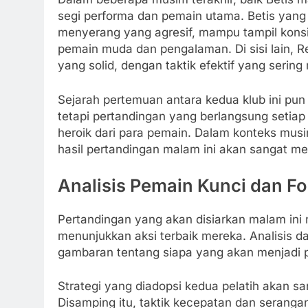
segi performa dan pemain utama. Betis yan
menyerang yang agresif, mampu tampil konsi
pemain muda dan pengalaman. Di sisi lain, R
yang solid, dengan taktik efektif yang serin
Sejarah pertemuan antara kedua klub ini pu
tetapi pertandingan yang berlangsung setiap
heroik dari para pemain. Dalam konteks mus
hasil pertandingan malam ini akan sangat m
Analisis Pemain Kunci dan Fo
Pertandingan yang akan disiarkan malam ini 
menunjukkan aksi terbaik mereka. Analisis 
gambaran tentang siapa yang akan menjadi p
Strategi yang diadopsi kedua pelatih akan s
Disamping itu, taktik kecepatan dan serangan