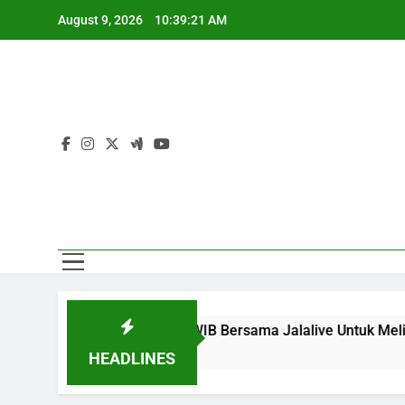
Skip
Sa
August 9, 2026
10:39:22 AM
to
content
Sa
 Pukul 02.00 WIB Bersama Jalalive Untuk Melihat Keseruan Due
HEADLINES