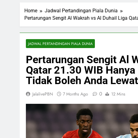
Home
Jadwal Pertandingan Piala Dunia
Pertarungan Sengit Al Wakrah vs Al Duhail Liga Qat
JADWAL PERTANDINGAN PIALA DUNIA
Pertarungan Sengit Al W
Qatar 21.30 WIB Hanya d
Tidak Boleh Anda Lewa
0
JalalivePBN
7 Months Ago
12 Mins