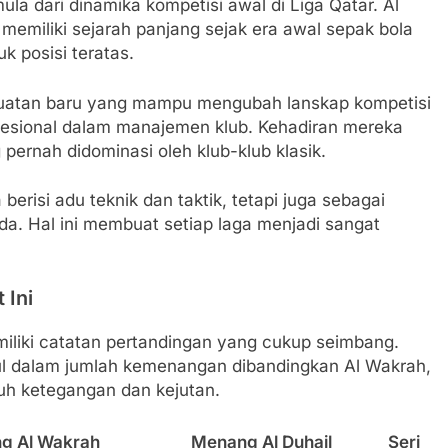
ula dari dinamika kompetisi awal di Liga Qatar. Al
memiliki sejarah panjang sejak era awal sepak bola
k posisi teratas.
ekuatan baru yang mampu mengubah lanskap kompetisi
fesional dalam manajemen klub. Kehadiran mereka
ernah didominasi oleh klub-klub klasik.
erisi adu teknik dan taktik, tetapi juga sebagai
eda. Hal ini membuat setiap laga menjadi sangat
 Ini
iliki catatan pertandingan yang cukup seimbang.
ggul dalam jumlah kemenangan dibandingkan Al Wakrah,
uh ketegangan dan kejutan.
g Al Wakrah
Menang Al Duhail
Seri