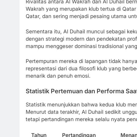
Rivalitas antara Al Wakrah dan Al Duhail berm
Wakrah yang merupakan klub tertua di Qatar 
Qatar, dan sering menjadi pesaing utama untu
Sementara itu, Al Duhail muncul sebagai k
dengan strategi modern dan pendekatan pro
mampu menggeser dominasi tradisional yang p
Pertempuran mereka di lapangan tidak hanya b
representasi dari dua filosofi klub yang berb
menarik dan penuh emosi.
Statistik Pertemuan dan Performa Saat
Statistik menunjukkan bahwa kedua klub mem
Menurut data terakhir, Al Duhail sedikit un
tetapi pertandingan mereka selalu nyata pen
Tahun
Pertandingan
Menan