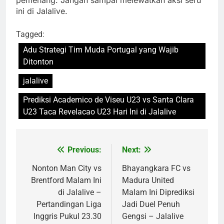
pemenang. Jangan sampai melewatkan aksi seru
ini di Jalalive.
Tagged:
Adu Strategi Tim Muda Portugal yang Wajib
Ditonton
jalalive
Prediksi Academico de Viseu U23 vs Santa Clara
U23 Taca Revelacao U23 Hari Ini di Jalalive
Previous:
Next:
Post
navigation
Nonton Man City vs
Bhayangkara FC vs
Brentford Malam Ini
Madura United
di Jalalive –
Malam Ini Diprediksi
Pertandingan Liga
Jadi Duel Penuh
Inggris Pukul 23.30
Gengsi – Jalalive