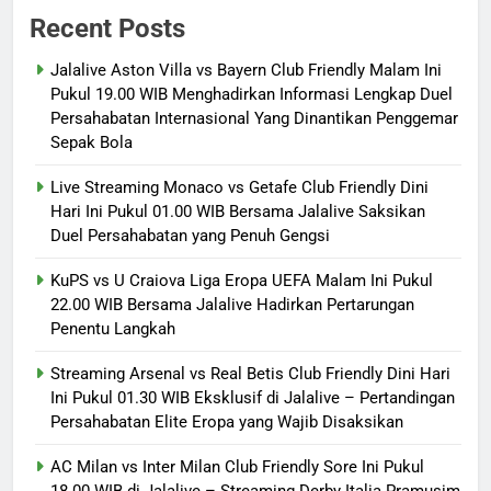
Recent Posts
Jalalive Aston Villa vs Bayern Club Friendly Malam Ini
Pukul 19.00 WIB Menghadirkan Informasi Lengkap Duel
Persahabatan Internasional Yang Dinantikan Penggemar
Sepak Bola
Live Streaming Monaco vs Getafe Club Friendly Dini
Hari Ini Pukul 01.00 WIB Bersama Jalalive Saksikan
Duel Persahabatan yang Penuh Gengsi
KuPS vs U Craiova Liga Eropa UEFA Malam Ini Pukul
22.00 WIB Bersama Jalalive Hadirkan Pertarungan
Penentu Langkah
Streaming Arsenal vs Real Betis Club Friendly Dini Hari
Ini Pukul 01.30 WIB Eksklusif di Jalalive – Pertandingan
Persahabatan Elite Eropa yang Wajib Disaksikan
AC Milan vs Inter Milan Club Friendly Sore Ini Pukul