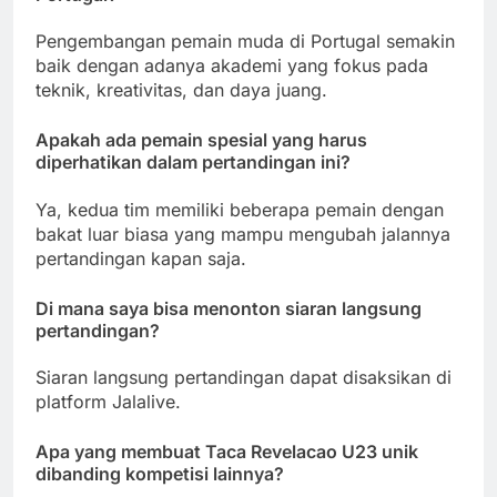
Pengembangan pemain muda di Portugal semakin
baik dengan adanya akademi yang fokus pada
teknik, kreativitas, dan daya juang.
Apakah ada pemain spesial yang harus
diperhatikan dalam pertandingan ini?
Ya, kedua tim memiliki beberapa pemain dengan
bakat luar biasa yang mampu mengubah jalannya
pertandingan kapan saja.
Di mana saya bisa menonton siaran langsung
pertandingan?
Siaran langsung pertandingan dapat disaksikan di
platform Jalalive.
Apa yang membuat Taca Revelacao U23 unik
dibanding kompetisi lainnya?