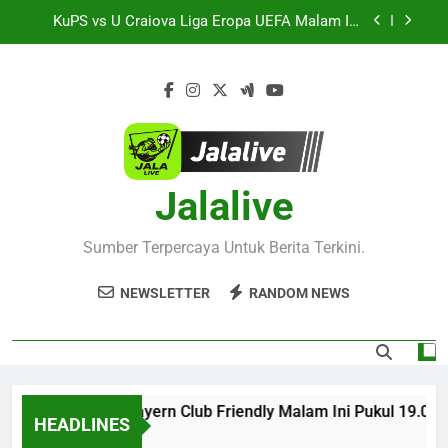
Skip
Saksikan Duel Persahabatan yang Penuh Gengsi
KuPS vs U Craiova Liga Eropa UEFA Malam Ini
to
Pukul 22.00 WIB Bersama Jalalive Hadirkan
Pertarungan Penentu Langkah
content
Streaming Arsenal vs Real Betis Club Friendly Dini
Hari Ini Pukul 01.30 WIB Eksklusif di Jalalive –
Pertandingan Persahabatan Elite Eropa yang
Jalalive Aston Villa vs Bayern Club Friendly
Wajib Disaksikan
Malam Ini Pukul 19.00 WIB Menghadirkan
Informasi Lengkap Duel Persahabatan
Live Streaming Monaco vs Getafe Club Friendly
Internasional Yang Dinantikan Penggemar Sepak
Dini Hari Ini Pukul 01.00 WIB Bersama Jalalive
Bola
Saksikan Duel Persahabatan yang Penuh Gengsi
Jalalive
KuPS vs U Craiova Liga Eropa UEFA Malam Ini
Pukul 22.00 WIB Bersama Jalalive Hadirkan
Pertarungan Penentu Langkah
Streaming Arsenal vs Real Betis Club Friendly Dini
Sumber Terpercaya Untuk Berita Terkini.
Hari Ini Pukul 01.30 WIB Eksklusif di Jalalive –
Pertandingan Persahabatan Elite Eropa yang
Wajib Disaksikan
NEWSLETTER
RANDOM NEWS
e Aston Villa vs Bayern Club Friendly Malam Ini Pukul 19.00
HEADLINES
Ago