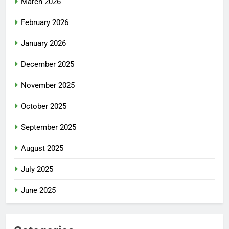
March 2026
February 2026
January 2026
December 2025
November 2025
October 2025
September 2025
August 2025
July 2025
June 2025