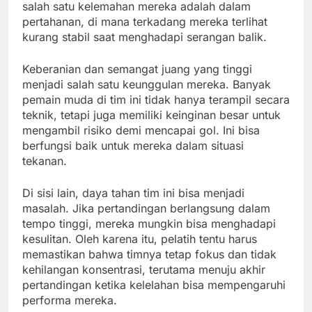
salah satu kelemahan mereka adalah dalam
pertahanan, di mana terkadang mereka terlihat
kurang stabil saat menghadapi serangan balik.
Keberanian dan semangat juang yang tinggi
menjadi salah satu keunggulan mereka. Banyak
pemain muda di tim ini tidak hanya terampil secara
teknik, tetapi juga memiliki keinginan besar untuk
mengambil risiko demi mencapai gol. Ini bisa
berfungsi baik untuk mereka dalam situasi
tekanan.
Di sisi lain, daya tahan tim ini bisa menjadi
masalah. Jika pertandingan berlangsung dalam
tempo tinggi, mereka mungkin bisa menghadapi
kesulitan. Oleh karena itu, pelatih tentu harus
memastikan bahwa timnya tetap fokus dan tidak
kehilangan konsentrasi, terutama menuju akhir
pertandingan ketika kelelahan bisa mempengaruhi
performa mereka.