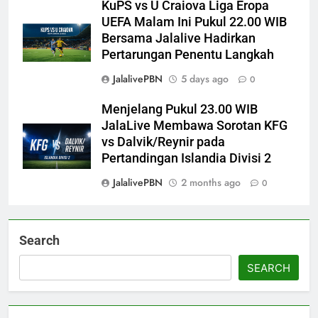
KuPS vs U Craiova Liga Eropa
UEFA Malam Ini Pukul 22.00 WIB
Bersama Jalalive Hadirkan
Pertarungan Penentu Langkah
JalalivePBN
5 days ago
0
Menjelang Pukul 23.00 WIB
JalaLive Membawa Sorotan KFG
vs Dalvik/Reynir pada
Pertandingan Islandia Divisi 2
JalalivePBN
2 months ago
0
Search
SEARCH