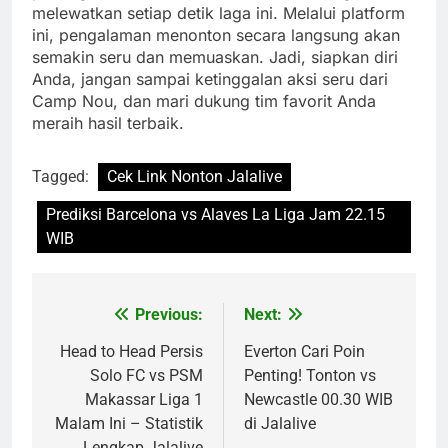
melewatkan setiap detik laga ini. Melalui platform
ini, pengalaman menonton secara langsung akan
semakin seru dan memuaskan. Jadi, siapkan diri
Anda, jangan sampai ketinggalan aksi seru dari
Camp Nou, dan mari dukung tim favorit Anda
meraih hasil terbaik.
Tagged:
Cek Link Nonton Jalalive
Prediksi Barcelona vs Alaves La Liga Jam 22.15
WIB
Previous:
Next:
Post
navigation
Head to Head Persis
Everton Cari Poin
Solo FC vs PSM
Penting! Tonton vs
Makassar Liga 1
Newcastle 00.30 WIB
Malam Ini – Statistik
di Jalalive
Lengkap Jalalive