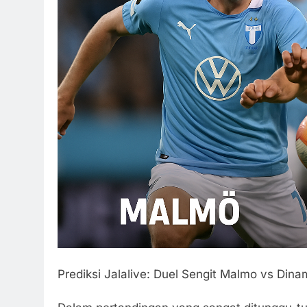
Prediksi Jalalive: Duel Sengit Malmo vs Din