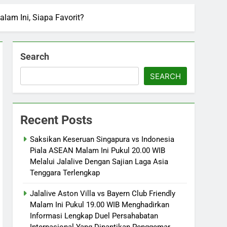
lam Ini, Siapa Favorit?
Search
SEARCH
Recent Posts
Saksikan Keseruan Singapura vs Indonesia
Piala ASEAN Malam Ini Pukul 20.00 WIB
Melalui Jalalive Dengan Sajian Laga Asia
Tenggara Terlengkap
Jalalive Aston Villa vs Bayern Club Friendly
Malam Ini Pukul 19.00 WIB Menghadirkan
Informasi Lengkap Duel Persahabatan
Internasional Yang Dinantikan Penggemar