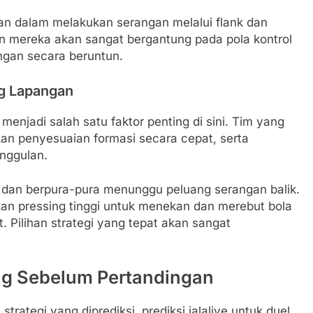
n dalam melakukan serangan melalui flank dan
an mereka akan sangat bergantung pada pola kontrol
gan secara beruntun.
ng Lapangan
menjadi salah satu faktor penting di sini. Tim yang
 penyesuaian formasi secara cepat, serta
unggulan.
 dan berpura-pura menunggu peluang serangan balik.
an pressing tinggi untuk menekan dan merebut bola
. Pilihan strategi yang tepat akan sangat
ing Sebelum Pertandingan
strategi yang diprediksi, prediksi jalalive untuk duel