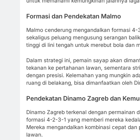
untuk memahami kemungkinan jalannya laga
Formasi dan Pendekatan Malmo
Malmo cenderung mengandalkan formasi 4-3
sekaligus peluang mengusung serangan bali
tinggi di lini tengah untuk merebut bola dan
Dalam strategi ini, pemain sayap akan dim
tekanan ke pertahanan lawan, sementara st
dengan presisi. Kelemahan yang mungkin ada 
ruang di belakang, bisa dimanfaatkan oleh D
Pendekatan Dinamo Zagreb dan Kemu
Dinamo Zagreb terkenal dengan permainan d
formasi 4-2-3-1 yang memberi mereka kedalam
Mereka mengandalkan kombinasi cepat dan 
lawan.