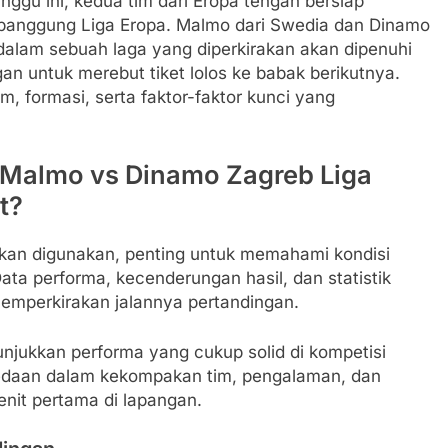
ggu ini, kedua tim dari Eropa tengah bersiap
panggung Liga Eropa. Malmo dari Swedia dan Dinamo
dalam sebuah laga yang diperkirakan akan dipenuhi
an untuk merebut tiket lolos ke babak berikutnya.
im, formasi, serta faktor-faktor kunci yang
it Malmo vs Dinamo Zagreb Liga
t?
 akan digunakan, penting untuk memahami kondisi
Data performa, kecenderungan hasil, dan statistik
emperkirakan jalannya pertandingan.
ukkan performa yang cukup solid di kompetisi
edaan dalam kekompakan tim, pengalaman, dan
enit pertama di lapangan.