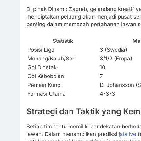
Di pihak Dinamo Zagreb, gelandang kreatif
menciptakan peluang akan menjadi pusat ser
penting dalam memecah pertahanan lawan se
Statistik
Ma
Posisi Liga
3 (Swedia)
Menang/Kalah/Seri
3/1/2 (Eropa)
Gol Dicetak
10
Gol Kebobolan
7
Pemain Kunci
D. Johansson (St
Formasi Utama
4-3-3
Strategi dan Taktik yang Ke
Setiap tim tentu memiliki pendekatan berbed
lawan. Dalam menampilkan prediksi
jalalive
t