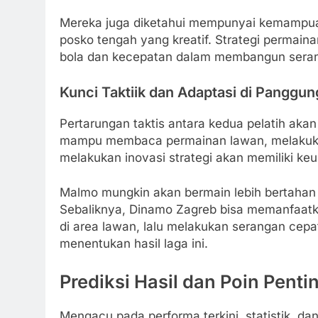
Mereka juga diketahui mempunyai kemampua
posko tengah yang kreatif. Strategi permain
bola dan kecepatan dalam membangun seran
Kunci Taktiik dan Adaptasi di Panggu
Pertarungan taktis antara kedua pelatih akan 
mampu membaca permainan lawan, melakukan
melakukan inovasi strategi akan memiliki ke
Malmo mungkin akan bermain lebih bertahan
Sebaliknya, Dinamo Zagreb bisa memanfaatk
di area lawan, lalu melakukan serangan cepat
menentukan hasil laga ini.
Prediksi Hasil dan Poin Pent
Mengacu pada performa terkini, statistik, dan 