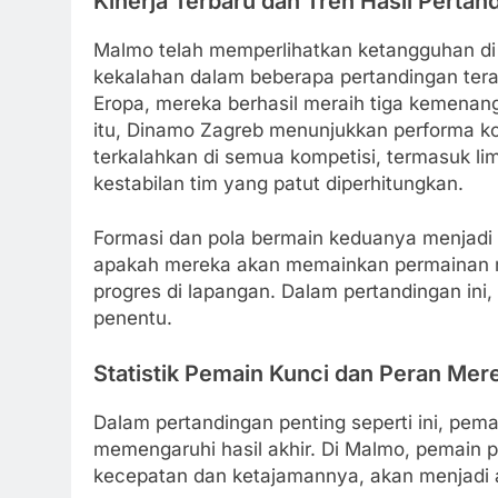
Kinerja Terbaru dan Tren Hasil Pertan
Malmo telah memperlihatkan ketangguhan di
kekalahan dalam beberapa pertandingan terak
Eropa, mereka berhasil meraih tiga kemenang
itu, Dinamo Zagreb menunjukkan performa ko
terkalahkan di semua kompetisi, termasuk li
kestabilan tim yang patut diperhitungkan.
Formasi dan pola bermain keduanya menjadi f
apakah mereka akan memainkan permainan me
progres di lapangan. Dalam pertandingan in
penentu.
Statistik Pemain Kunci dan Peran Mer
Dalam pertandingan penting seperti ini, pema
memengaruhi hasil akhir. Di Malmo, pemain 
kecepatan dan ketajamannya, akan menjadi