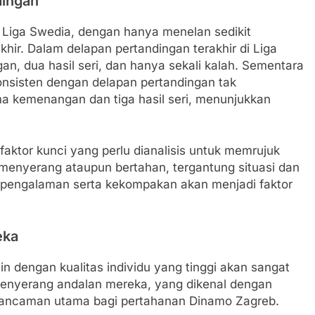
dingan
 Liga Swedia, dengan hanya menelan sedikit
hir. Dalam delapan pertandingan terakhir di Liga
an, dua hasil seri, dan hanya sekali kalah. Sementara
nsisten dengan delapan pertandingan tak
ma kemenangan dan tiga hasil seri, menunjukkan
aktor kunci yang perlu dianalisis untuk memrujuk
nyerang ataupun bertahan, tergantung situasi dan
i, pengalaman serta kekompakan akan menjadi faktor
eka
in dengan kualitas individu yang tinggi akan sangat
penyerang andalan mereka, yang dikenal dengan
 ancaman utama bagi pertahanan Dinamo Zagreb.