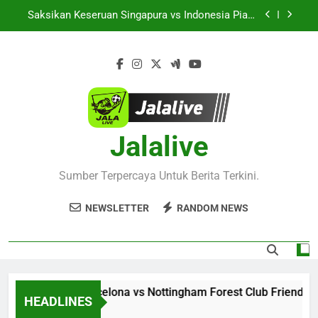
Skip
Dengan Informasi Terbaru Seputar Duel
Saksikan Keseruan Singapura vs Indonesia Piala
Persahabatan Internasional
to
ASEAN Malam Ini Pukul 20.00 WIB Melalui
Jalalive Dengan Sajian Laga Asia Tenggara
content
Jalalive Aston Villa vs Bayern Club Friendly
Terlengkap
Malam Ini Pukul 19.00 WIB Menghadirkan
Informasi Lengkap Duel Persahabatan
Saksikan Streaming Barcelona vs Nottingham
Internasional Yang Dinantikan Penggemar Sepak
Forest Club Friendly Dini Hari Ini Pukul 02.00 WIB
Bola
Bersama Jalalive Untuk Melihat Keseruan Duel
PSG vs Man United Club Friendly Malam Ini Pukul
Persahabatan Klub Eropa
22.00 WIB Hadir Dalam Streaming Jalalive
Dengan Informasi Terbaru Seputar Duel
Jalalive
Saksikan Keseruan Singapura vs Indonesia Piala
Persahabatan Internasional
ASEAN Malam Ini Pukul 20.00 WIB Melalui
Jalalive Dengan Sajian Laga Asia Tenggara
Jalalive Aston Villa vs Bayern Club Friendly
Terlengkap
Sumber Terpercaya Untuk Berita Terkini.
Malam Ini Pukul 19.00 WIB Menghadirkan
Informasi Lengkap Duel Persahabatan
Internasional Yang Dinantikan Penggemar Sepak
NEWSLETTER
RANDOM NEWS
Bola
n Streaming Barcelona vs Nottingham Forest Club Friendly Din
HEADLINES