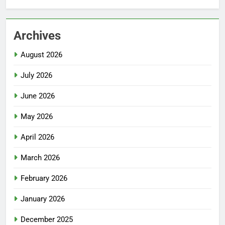
Archives
August 2026
July 2026
June 2026
May 2026
April 2026
March 2026
February 2026
January 2026
December 2025