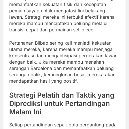
memanfaatkan kekuatan fisik dan kecepatan
pemain sayap untuk mengatasi lini belakang
lawan. Strategi mereka ini terbukti efektif karena
mereka mampu menciptakan peluang melalui
transisi cepat dan permainan set-piece.
Pertahanan Bilbao sering kali menjadi kekuatan
utama mereka, karena mereka mampu menjaga
konsentrasi dan mengantisipasi pergerakan lawan
dengan baik. Jika mereka mampu menahan
serangan Barcelona dan memanfaatkan peluang
serangan balik, kemungkinan besar mereka akan
mendapatkan hasil yang positif.
Strategi Pelatih dan Taktik yang
Diprediksi untuk Pertandingan
Malam Ini
Setiap pertandingan sepak bola bergantung pada