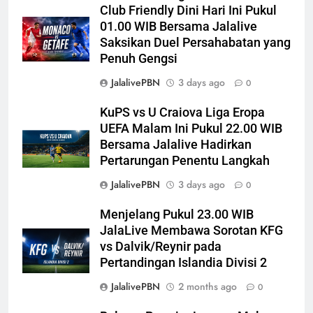
Club Friendly Dini Hari Ini Pukul
01.00 WIB Bersama Jalalive
Saksikan Duel Persahabatan yang
Penuh Gengsi
JalalivePBN
3 days ago
0
KuPS vs U Craiova Liga Eropa
UEFA Malam Ini Pukul 22.00 WIB
Bersama Jalalive Hadirkan
Pertarungan Penentu Langkah
JalalivePBN
3 days ago
0
Menjelang Pukul 23.00 WIB
JalaLive Membawa Sorotan KFG
vs Dalvik/Reynir pada
Pertandingan Islandia Divisi 2
JalalivePBN
2 months ago
0