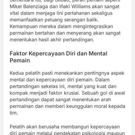
Mikel Balenziaga dan Iñaki Williams akan sangat
vital dalam menjaga lini pertahanan sekaligus
memanfaatkan peluang serangan balik.
Kemampuan mereka dalam mengintegrasikan
permainan bertahan dan menyerang akan sangat
menentukan hasil akhir pertandingan.
Faktor Kepercayaan Diri dan Mental
Pemain
Kedua pelatih pasti menekankan pentingnya aspek
mental dan kepercayaan diri pemain. Dalam
pertandingan sekelas ini, mental yang kuat dan
kompak menjadi faktor krusial. Sebuah gol di awal
pertandingan dapat sangat menentukan arah
permainan dan memberi keunggulan moral kepada
tim.
Pelatih akan berusaha membangun kepercayaan
diri pemain melalui pendekatan psikologis maupun