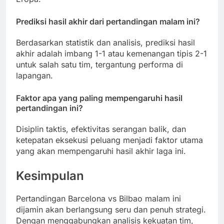
Prediksi hasil akhir dari pertandingan malam ini?
Berdasarkan statistik dan analisis, prediksi hasil
akhir adalah imbang 1-1 atau kemenangan tipis 2-1
untuk salah satu tim, tergantung performa di
lapangan.
Faktor apa yang paling mempengaruhi hasil
pertandingan ini?
Disiplin taktis, efektivitas serangan balik, dan
ketepatan eksekusi peluang menjadi faktor utama
yang akan mempengaruhi hasil akhir laga ini.
Kesimpulan
Pertandingan Barcelona vs Bilbao malam ini
dijamin akan berlangsung seru dan penuh strategi.
Dengan menggabungkan analisis kekuatan tim,