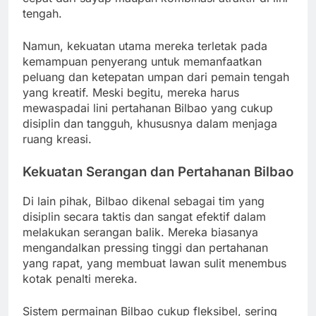
tengah.
Namun, kekuatan utama mereka terletak pada
kemampuan penyerang untuk memanfaatkan
peluang dan ketepatan umpan dari pemain tengah
yang kreatif. Meski begitu, mereka harus
mewaspadai lini pertahanan Bilbao yang cukup
disiplin dan tangguh, khususnya dalam menjaga
ruang kreasi.
Kekuatan Serangan dan Pertahanan Bilbao
Di lain pihak, Bilbao dikenal sebagai tim yang
disiplin secara taktis dan sangat efektif dalam
melakukan serangan balik. Mereka biasanya
mengandalkan pressing tinggi dan pertahanan
yang rapat, yang membuat lawan sulit menembus
kotak penalti mereka.
Sistem permainan Bilbao cukup fleksibel, sering