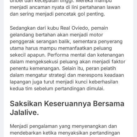
dribel dan kecepatan tinggi. Mereka mampu
menjadi ancaman nyata di lini pertahanan lawan
dan sering menjadi pencetak gol penting.
Sedangkan dari kubu Real Oviedo, pemain
gelandang bertahan akan menjadi motor
penggerak serangan balik, sementara penyerang
utama harus mampu memanfaatkan peluang
sekecil apapun. Performa mental dan ketenangan
dalam mengeksekusi peluang akan menjadi faktor
penentu kemenangan. Selain itu, peran pelatih
dalam mengatur strategi dan merespons keadaan
lapangan juga turut menjadi kunci keberhasilan
kedua tim sebelum pertandingan dimulai.
Saksikan Keseruannya Bersama
Jalalive.
Menjadi pengalaman yang menyenangkan dan
mendebarkan ketika menyaksikan pertandingan