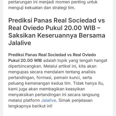
pertarungan ini menjadi momen penting untuk
menguji kekuatan dan strategi tim.
Prediksi Panas Real Sociedad vs
Real Oviedo Pukul 20.00 WIB –
Saksikan Keseruannya Bersama
Jalalive
Prediksi Panas Real Sociedad vs Real Oviedo
Pukul 20.00 WIB
adalah topik yang tengah hangat
diperbincangkan. Melalui artikel ini, kita akan
mengupas secara mendalam tentang analisis
pertandingan, formasi, pemain kunci, serta
peluang kemenangan kedua tim. Tidak hanya itu,
kami juga akan membagikan keasyikan
menyaksikan pertandingan ini secara langsung
melalui platform
Jalalive
. Simak penjelasan
lengkapnya berikut ini!