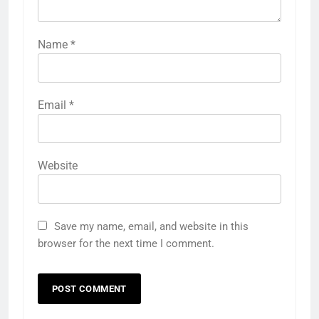
Name
*
Email
*
Website
Save my name, email, and website in this
browser for the next time I comment.