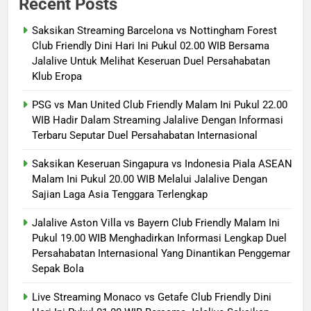
Recent Posts
Saksikan Streaming Barcelona vs Nottingham Forest
Club Friendly Dini Hari Ini Pukul 02.00 WIB Bersama
Jalalive Untuk Melihat Keseruan Duel Persahabatan
Klub Eropa
PSG vs Man United Club Friendly Malam Ini Pukul 22.00
WIB Hadir Dalam Streaming Jalalive Dengan Informasi
Terbaru Seputar Duel Persahabatan Internasional
Saksikan Keseruan Singapura vs Indonesia Piala ASEAN
Malam Ini Pukul 20.00 WIB Melalui Jalalive Dengan
Sajian Laga Asia Tenggara Terlengkap
Jalalive Aston Villa vs Bayern Club Friendly Malam Ini
Pukul 19.00 WIB Menghadirkan Informasi Lengkap Duel
Persahabatan Internasional Yang Dinantikan Penggemar
Sepak Bola
Live Streaming Monaco vs Getafe Club Friendly Dini