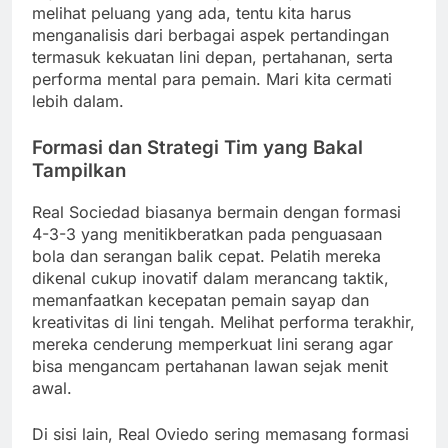
melihat peluang yang ada, tentu kita harus
menganalisis dari berbagai aspek pertandingan
termasuk kekuatan lini depan, pertahanan, serta
performa mental para pemain. Mari kita cermati
lebih dalam.
Formasi dan Strategi Tim yang Bakal
Tampilkan
Real Sociedad biasanya bermain dengan formasi
4-3-3 yang menitikberatkan pada penguasaan
bola dan serangan balik cepat. Pelatih mereka
dikenal cukup inovatif dalam merancang taktik,
memanfaatkan kecepatan pemain sayap dan
kreativitas di lini tengah. Melihat performa terakhir,
mereka cenderung memperkuat lini serang agar
bisa mengancam pertahanan lawan sejak menit
awal.
Di sisi lain, Real Oviedo sering memasang formasi