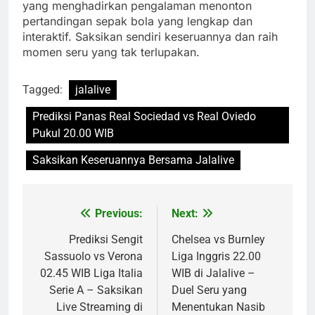
yang menghadirkan pengalaman menonton
pertandingan sepak bola yang lengkap dan
interaktif. Saksikan sendiri keseruannya dan raih
momen seru yang tak terlupakan.
Tagged:
jalalive
Prediksi Panas Real Sociedad vs Real Oviedo
Pukul 20.00 WIB
Saksikan Keseruannya Bersama Jalalive
Previous:
Next:
Post
navigation
Prediksi Sengit
Chelsea vs Burnley
Sassuolo vs Verona
Liga Inggris 22.00
02.45 WIB Liga Italia
WIB di Jalalive –
Serie A – Saksikan
Duel Seru yang
Live Streaming di
Menentukan Nasib