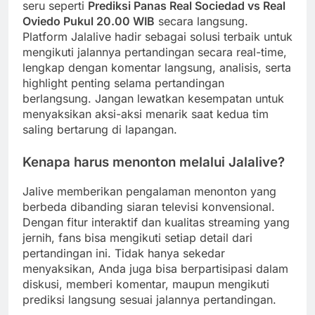
seru seperti
Prediksi Panas Real Sociedad vs Real
Oviedo Pukul 20.00 WIB
secara langsung.
Platform Jalalive hadir sebagai solusi terbaik untuk
mengikuti jalannya pertandingan secara real-time,
lengkap dengan komentar langsung, analisis, serta
highlight penting selama pertandingan
berlangsung. Jangan lewatkan kesempatan untuk
menyaksikan aksi-aksi menarik saat kedua tim
saling bertarung di lapangan.
Kenapa harus menonton melalui Jalalive?
Jalive memberikan pengalaman menonton yang
berbeda dibanding siaran televisi konvensional.
Dengan fitur interaktif dan kualitas streaming yang
jernih, fans bisa mengikuti setiap detail dari
pertandingan ini. Tidak hanya sekedar
menyaksikan, Anda juga bisa berpartisipasi dalam
diskusi, memberi komentar, maupun mengikuti
prediksi langsung sesuai jalannya pertandingan.