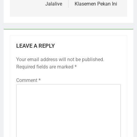
Jalalive
Klasemen Pekan Ini
LEAVE A REPLY
Your email address will not be published.
Required fields are marked
*
Comment
*