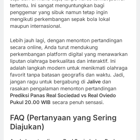
tertentu. Ini sangat menguntungkan bagi
penggemar yang sibuk namun tetap ingin
mengikuti perkembangan sepak bola lokal
maupun internasional.
Lebih jauh lagi, dengan menonton pertandingan
secara online, Anda turut mendukung
perkembangan platform digital yang menawarkan
liputan olahraga berkualitas dan interaktif. Ini
adalah langkah modern untuk menikmati olahraga
favorit tanpa batasan geografis dan waktu. Jadi,
jangan ragu untuk bergabung di
Jalive
dan
rasakan pengalaman menonton pertandingan
Prediksi Panas Real Sociedad vs Real Oviedo
Pukul 20.00 WIB
secara penuh sensasi.
FAQ (Pertanyaan yang Sering
Diajukan)