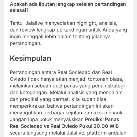
Apakah ada liputan lengkap setelah pertandingan
selesai?
Tentu, Jalalive menyediakan highlight, analisis,
dan review lengkap pertandingan untuk Anda yang
ingin menggali lebih dalam tentang jalannya
pertandingan.
Kesimpulan
Pertandingan antara Real Sociedad dan Real
Oviedo tidak hanya akan menjadi tontonan biasa,
melainkan sebuah duel panas yang penuh strategi
dan ketegangan. Melalui analisis yang mendalam
dan prediksi yang cermat, kita sudah bisa
memperkirakan bahwa pertandingan ini akan
menyuguhkan berbagai kejutan dan aksi menarik.
Jangan lupa untuk menyaksikan
Prediksi Panas
Real Sociedad vs Real Oviedo Pukul 20.00 WIB
secara langsung melalui Jalalive, platform andalan