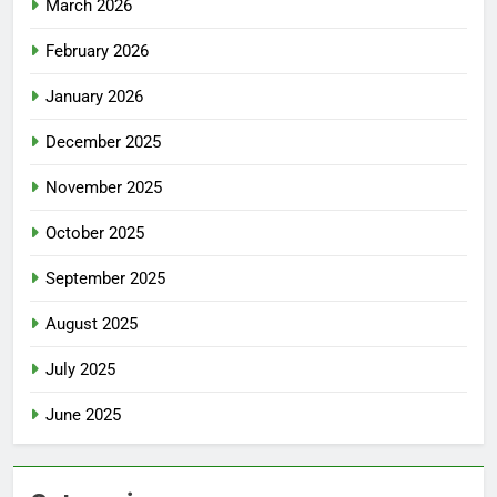
March 2026
February 2026
January 2026
December 2025
November 2025
October 2025
September 2025
August 2025
July 2025
June 2025