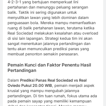
4-2-3-1 yang bertujuan memperkuat lini
pertahanan dan menunggu peluang serangan
balik. Taktik ini sering digunakan untuk
menyulitkan lawan yang lebih dominan dalam
penguasaan bola. Mereka mampu memanfaatkan
ruang di balik pertahanan lawan, terutama ketika
Real Sociedad melakukan kesalahan atau overload
di sisi lain lapangan. Strategi kedua tim ini akan
sangat menentukan jalannya pertandingan dan
tentu akan memunculkan prediksi panas yang
membuat penonton semakin penasaran.
Pemain Kunci dan Faktor Penentu Hasil
Pertandingan
Dalam
Prediksi Panas Real Sociedad vs Real
Oviedo Pukul 20.00 WIB
, pemain menjadi aspek
krusial yang mampu mengubah jalannya
pertandingan. Di tim tuan rumah, fokus utama ada
pada pemain sayap yang memiliki kemampuan