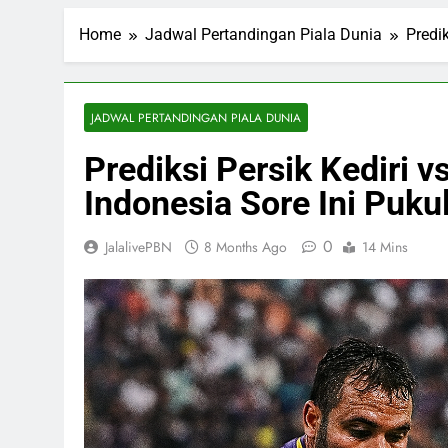
Home
Jadwal Pertandingan Piala Dunia
Predi
JADWAL PERTANDINGAN PIALA DUNIA
Prediksi Persik Kediri 
Indonesia Sore Ini Puku
0
JalalivePBN
8 Months Ago
14 Mins