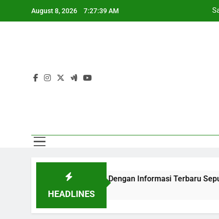
Skip
August 8, 2026
7:27:40 AM
to
content
Sa
aming Jalalive Dengan Informasi Terbaru Seputar Duel Persaha
HEADLINES