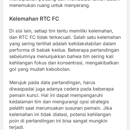
menemukan ruang untuk menyerang.
Kelemahan RTC FC
Di sisi lain, setiap tim tentu memiliki kelemahan,
dan RTC FC tidak terkecuali. Salah satu kelemahan
yang sering terlihat adalah ketidakstabilan dalam
performa di babak kedua. Beberapa pertandingan
sebelumnya menunjukkan bahwa tim sering kali
kehilangan fokus dan konsentrasi, mengakibatkan
gol yang mudah kebobolan.
Merujuk pada data pertandingan, harus
diwaspadai juga adanya cedera pada beberapa
pemain kunci. Hal ini dapat mempengaruhi
kedalaman tim dan mengurangi opsi strategis
pelatih saat merumuskan susunan pemain. Jika
kelemahan ini tidak diatasi, potensi kehilangan
poin di pertandingan ini bisa sangat mungkin
terjadi.