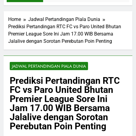
Home
Jadwal Pertandingan Piala Dunia
Prediksi Pertandingan RTC FC vs Paro United Bhutan
Premier League Sore Ini Jam 17.00 WIB Bersama
Jalalive dengan Sorotan Perebutan Poin Penting
JADWAL PERTANDINGAN PIALA DUNIA
Prediksi Pertandingan RTC
FC vs Paro United Bhutan
Premier League Sore Ini
Jam 17.00 WIB Bersama
Jalalive dengan Sorotan
Perebutan Poin Penting