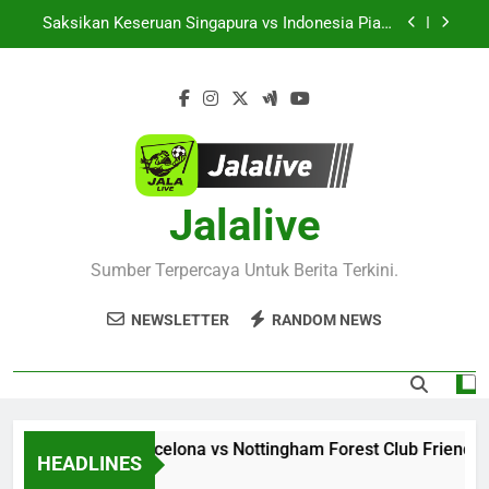
Skip
Dengan Informasi Terbaru Seputar Duel
Saksikan Keseruan Singapura vs Indonesia Piala
Persahabatan Internasional
to
ASEAN Malam Ini Pukul 20.00 WIB Melalui
Jalalive Dengan Sajian Laga Asia Tenggara
content
Jalalive Aston Villa vs Bayern Club Friendly
Terlengkap
Malam Ini Pukul 19.00 WIB Menghadirkan
Informasi Lengkap Duel Persahabatan
Saksikan Streaming Barcelona vs Nottingham
Internasional Yang Dinantikan Penggemar Sepak
Forest Club Friendly Dini Hari Ini Pukul 02.00 WIB
Bola
Bersama Jalalive Untuk Melihat Keseruan Duel
PSG vs Man United Club Friendly Malam Ini Pukul
Persahabatan Klub Eropa
22.00 WIB Hadir Dalam Streaming Jalalive
Dengan Informasi Terbaru Seputar Duel
Jalalive
Saksikan Keseruan Singapura vs Indonesia Piala
Persahabatan Internasional
ASEAN Malam Ini Pukul 20.00 WIB Melalui
Jalalive Dengan Sajian Laga Asia Tenggara
Jalalive Aston Villa vs Bayern Club Friendly
Terlengkap
Sumber Terpercaya Untuk Berita Terkini.
Malam Ini Pukul 19.00 WIB Menghadirkan
Informasi Lengkap Duel Persahabatan
Internasional Yang Dinantikan Penggemar Sepak
NEWSLETTER
RANDOM NEWS
Bola
n Streaming Barcelona vs Nottingham Forest Club Friendly Din
HEADLINES
 Ago