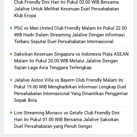
Club Friendly Dini Hari Ini Pukul 02.00 WIB Bersama
Jalalive Untuk Melihat Keseruan Duel Persahabatan
Klub Eropa
PSG vs Man United Club Friendly Malam Ini Pukul 22.00
WIB Hadir Dalam Streaming Jalalive Dengan Informasi
Terbaru Seputar Duel Persahabatan Internasional
Saksikan Keseruan Singapura vs Indonesia Piala ASEAN
Malam Ini Pukul 20.00 WIB Melalui Jalalive Dengan
Sajian Laga Asia Tenggara Terlengkap
Jalalive Aston Villa vs Bayern Club Friendly Malam Ini
Pukul 19.00 WIB Menghadirkan Informasi Lengkap Duel
Persahabatan Internasional Yang Dinantikan Penggemar
Sepak Bola
Live Streaming Monaco vs Getafe Club Friendly Dini
Hari Ini Pukul 01.00 WIB Bersama Jalalive Saksikan
Duel Persahabatan yang Penuh Gengsi