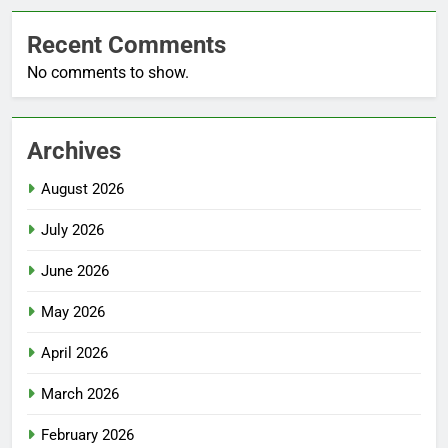
Recent Comments
No comments to show.
Archives
August 2026
July 2026
June 2026
May 2026
April 2026
March 2026
February 2026