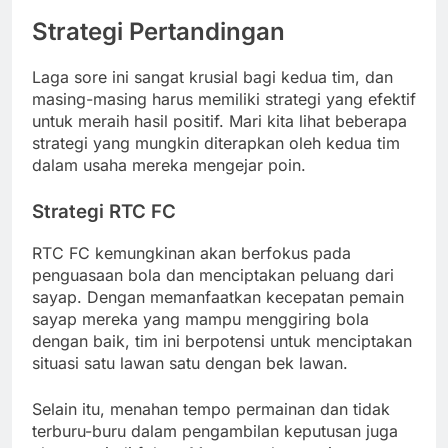
Strategi Pertandingan
Laga sore ini sangat krusial bagi kedua tim, dan
masing-masing harus memiliki strategi yang efektif
untuk meraih hasil positif. Mari kita lihat beberapa
strategi yang mungkin diterapkan oleh kedua tim
dalam usaha mereka mengejar poin.
Strategi RTC FC
RTC FC kemungkinan akan berfokus pada
penguasaan bola dan menciptakan peluang dari
sayap. Dengan memanfaatkan kecepatan pemain
sayap mereka yang mampu menggiring bola
dengan baik, tim ini berpotensi untuk menciptakan
situasi satu lawan satu dengan bek lawan.
Selain itu, menahan tempo permainan dan tidak
terburu-buru dalam pengambilan keputusan juga