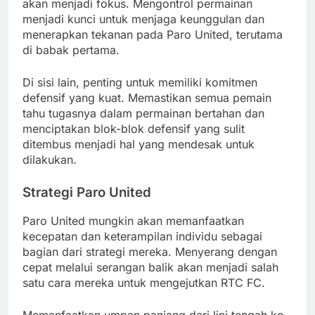
akan menjadi fokus. Mengontrol permainan
menjadi kunci untuk menjaga keunggulan dan
menerapkan tekanan pada Paro United, terutama
di babak pertama.
Di sisi lain, penting untuk memiliki komitmen
defensif yang kuat. Memastikan semua pemain
tahu tugasnya dalam permainan bertahan dan
menciptakan blok-blok defensif yang sulit
ditembus menjadi hal yang mendesak untuk
dilakukan.
Strategi Paro United
Paro United mungkin akan memanfaatkan
kecepatan dan keterampilan individu sebagai
bagian dari strategi mereka. Menyerang dengan
cepat melalui serangan balik akan menjadi salah
satu cara mereka untuk mengejutkan RTC FC.