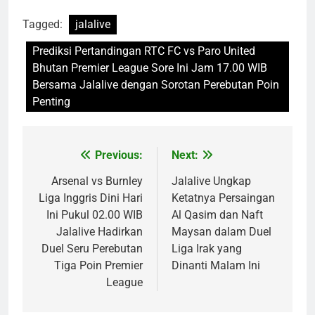
Tagged:
jalalive
Prediksi Pertandingan RTC FC vs Paro United
Bhutan Premier League Sore Ini Jam 17.00 WIB
Bersama Jalalive dengan Sorotan Perebutan Poin
Penting
Previous:
Next:
Post
navigation
Arsenal vs Burnley
Jalalive Ungkap
Liga Inggris Dini Hari
Ketatnya Persaingan
Ini Pukul 02.00 WIB
Al Qasim dan Naft
Jalalive Hadirkan
Maysan dalam Duel
Duel Seru Perebutan
Liga Irak yang
Tiga Poin Premier
Dinanti Malam Ini
League