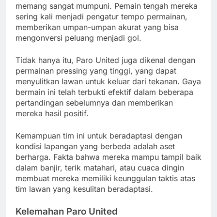
memang sangat mumpuni. Pemain tengah mereka
sering kali menjadi pengatur tempo permainan,
memberikan umpan-umpan akurat yang bisa
mengonversi peluang menjadi gol.
Tidak hanya itu, Paro United juga dikenal dengan
permainan pressing yang tinggi, yang dapat
menyulitkan lawan untuk keluar dari tekanan. Gaya
bermain ini telah terbukti efektif dalam beberapa
pertandingan sebelumnya dan memberikan
mereka hasil positif.
Kemampuan tim ini untuk beradaptasi dengan
kondisi lapangan yang berbeda adalah aset
berharga. Fakta bahwa mereka mampu tampil baik
dalam banjir, terik matahari, atau cuaca dingin
membuat mereka memiliki keunggulan taktis atas
tim lawan yang kesulitan beradaptasi.
Kelemahan Paro United