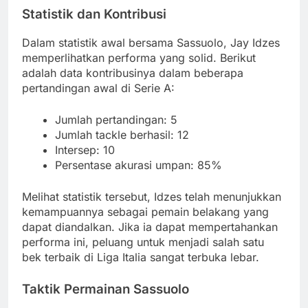
Statistik dan Kontribusi
Dalam statistik awal bersama Sassuolo, Jay Idzes
memperlihatkan performa yang solid. Berikut
adalah data kontribusinya dalam beberapa
pertandingan awal di Serie A:
Jumlah pertandingan: 5
Jumlah tackle berhasil: 12
Intersep: 10
Persentase akurasi umpan: 85%
Melihat statistik tersebut, Idzes telah menunjukkan
kemampuannya sebagai pemain belakang yang
dapat diandalkan. Jika ia dapat mempertahankan
performa ini, peluang untuk menjadi salah satu
bek terbaik di Liga Italia sangat terbuka lebar.
Taktik Permainan Sassuolo