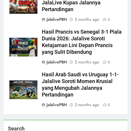
JalaLive Kupas Jalannya
Pertandingan
JalalivePBN
2 months ago
0
Hasil Prancis vs Senegal 3-1 Piala
Dunia 2026: Jalalive Soroti
Ketajaman Lini Depan Prancis
yang Sulit Dibendung
JalalivePBN
2 months ago
0
Hasil Arab Saudi vs Uruguay 1-1-
Jalalive Soroti Momen Krusial
yang Mengubah Jalannya
Pertandingan
JalalivePBN
2 months ago
0
Search