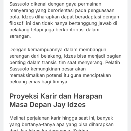
Sassuolo dikenal dengan gaya permainan
menyerang yang berorientasi pada penguasaan
bola. Idzes diharapkan dapat beradaptasi dengan
filosofi ini dan tidak hanya bertanggung jawab di
belakang tetapi juga berkontribusi dalam
serangan.
Dengan kemampuannya dalam membangun
serangan dari belakang, Idzes bisa menjadi bagian
penting dalam transisi tim saat menyerang. Pelatih
Sassuolo kemungkinan besar akan
memaksimalkan potensi itu guna menciptakan
peluang emas bagi timnya.
Proyeksi Karir dan Harapan
Masa Depan Jay Idzes
Melihat perjalanan karir hingga saat ini, banyak
yang bertanya-tanya apa yang bisa diharapkan
dari Jay Idzes ke depannya. Seiring