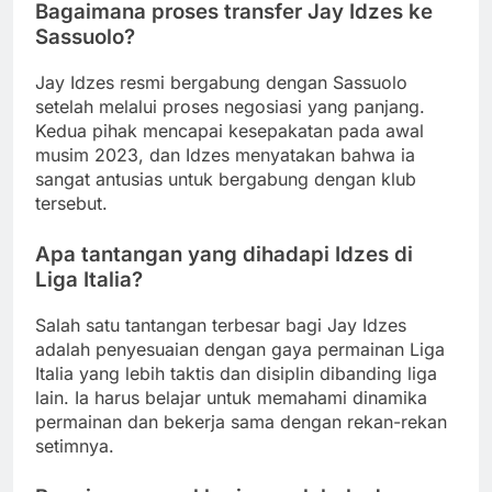
Bagaimana proses transfer Jay Idzes ke
Sassuolo?
Jay Idzes resmi bergabung dengan Sassuolo
setelah melalui proses negosiasi yang panjang.
Kedua pihak mencapai kesepakatan pada awal
musim 2023, dan Idzes menyatakan bahwa ia
sangat antusias untuk bergabung dengan klub
tersebut.
Apa tantangan yang dihadapi Idzes di
Liga Italia?
Salah satu tantangan terbesar bagi Jay Idzes
adalah penyesuaian dengan gaya permainan Liga
Italia yang lebih taktis dan disiplin dibanding liga
lain. Ia harus belajar untuk memahami dinamika
permainan dan bekerja sama dengan rekan-rekan
setimnya.