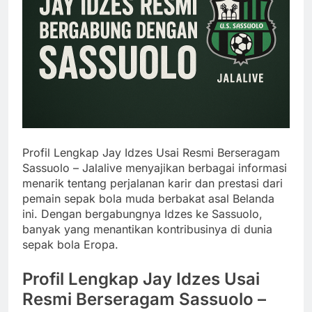
Profil Lengkap Jay Idzes Usai Resmi Berseragam
Sassuolo – Jalalive menyajikan berbagai informasi
menarik tentang perjalanan karir dan prestasi dari
pemain sepak bola muda berbakat asal Belanda
ini. Dengan bergabungnya Idzes ke Sassuolo,
banyak yang menantikan kontribusinya di dunia
sepak bola Eropa.
Profil Lengkap Jay Idzes Usai
Resmi Berseragam Sassuolo –