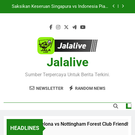
Skip
Dengan Informasi Terbaru Seputar Duel
Saksikan Keseruan Singapura vs Indonesia Piala
Persahabatan Internasional
to
ASEAN Malam Ini Pukul 20.00 WIB Melalui
Jalalive Dengan Sajian Laga Asia Tenggara
content
Jalalive Aston Villa vs Bayern Club Friendly
Terlengkap
Malam Ini Pukul 19.00 WIB Menghadirkan
Informasi Lengkap Duel Persahabatan
Saksikan Streaming Barcelona vs Nottingham
Internasional Yang Dinantikan Penggemar Sepak
Forest Club Friendly Dini Hari Ini Pukul 02.00 WIB
Bola
Bersama Jalalive Untuk Melihat Keseruan Duel
PSG vs Man United Club Friendly Malam Ini Pukul
Persahabatan Klub Eropa
22.00 WIB Hadir Dalam Streaming Jalalive
Dengan Informasi Terbaru Seputar Duel
Jalalive
Saksikan Keseruan Singapura vs Indonesia Piala
Persahabatan Internasional
ASEAN Malam Ini Pukul 20.00 WIB Melalui
Jalalive Dengan Sajian Laga Asia Tenggara
Jalalive Aston Villa vs Bayern Club Friendly
Terlengkap
Sumber Terpercaya Untuk Berita Terkini.
Malam Ini Pukul 19.00 WIB Menghadirkan
Informasi Lengkap Duel Persahabatan
Internasional Yang Dinantikan Penggemar Sepak
NEWSLETTER
RANDOM NEWS
Bola
Streaming Barcelona vs Nottingham Forest Club Friendly Dini
HEADLINES
go