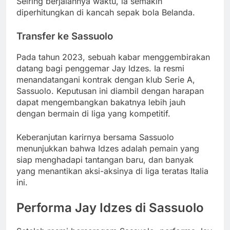
Seiring berjalannya waktu, ia semakin
diperhitungkan di kancah sepak bola Belanda.
Transfer ke Sassuolo
Pada tahun 2023, sebuah kabar menggembirakan
datang bagi penggemar Jay Idzes. Ia resmi
menandatangani kontrak dengan klub Serie A,
Sassuolo. Keputusan ini diambil dengan harapan
dapat mengembangkan bakatnya lebih jauh
dengan bermain di liga yang kompetitif.
Keberanjutan karirnya bersama Sassuolo
menunjukkan bahwa Idzes adalah pemain yang
siap menghadapi tantangan baru, dan banyak
yang menantikan aksi-aksinya di liga teratas Italia
ini.
Performa Jay Idzes di Sassuolo