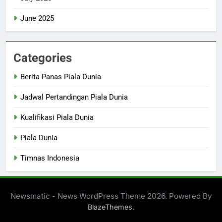
June 2025
Categories
Berita Panas Piala Dunia
Jadwal Pertandingan Piala Dunia
Kualifikasi Piala Dunia
Piala Dunia
Timnas Indonesia
Newsmatic - News WordPress Theme 2026. Powered By
.
BlazeThemes