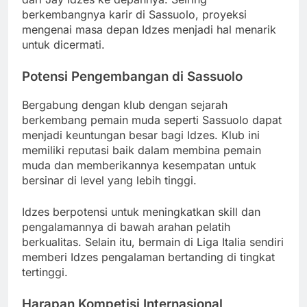
berkembangnya karir di Sassuolo, proyeksi
mengenai masa depan Idzes menjadi hal menarik
untuk dicermati.
Potensi Pengembangan di Sassuolo
Bergabung dengan klub dengan sejarah
berkembang pemain muda seperti Sassuolo dapat
menjadi keuntungan besar bagi Idzes. Klub ini
memiliki reputasi baik dalam membina pemain
muda dan memberikannya kesempatan untuk
bersinar di level yang lebih tinggi.
Idzes berpotensi untuk meningkatkan skill dan
pengalamannya di bawah arahan pelatih
berkualitas. Selain itu, bermain di Liga Italia sendiri
memberi Idzes pengalaman bertanding di tingkat
tertinggi.
Harapan Kompetisi Internasional