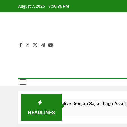
Skip
August 7, 2026
9:50:37 PM
to
content
Sa
Melalui Jalalive Dengan Sajian Laga Asia Tenggara Terlengka
HEADLINES