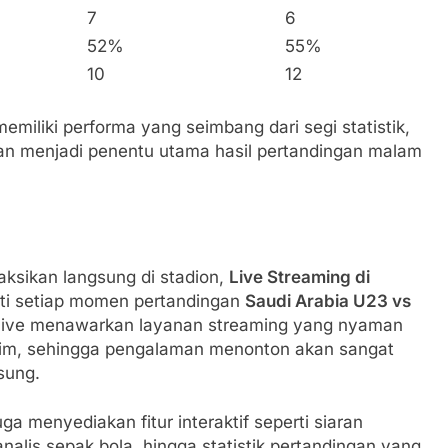
7
6
52%
55%
10
12
miliki performa yang seimbang dari segi statistik,
kan menjadi penentu utama hasil pertandingan malam
ksikan langsung di stadion,
Live Streaming di
uti setiap momen pertandingan
Saudi Arabia U23 vs
alive menawarkan layanan streaming yang nyaman
nim, sehingga pengalaman menonton akan sangat
sung.
uga menyediakan fitur interaktif seperti siaran
alis sepak bola, hingga statistik pertandingan yang