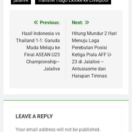
jalalive
Transfer Hugo Ekitike ke Liverpool
Previous:
Next:
Post
navigation
Hasil Indonesia vs
Hitung Mundur 2 Hari
Thailand 1-1: Garuda
Menuju Laga
Muda Melaju ke
Perebutan Posisi
Final ASEAN U23
Ketiga Piala AFF U-
Championship–
23 di Jalalive –
Jalalive
Antusiasme dan
Harapan Timnas
LEAVE A REPLY
Your email address will not be published.