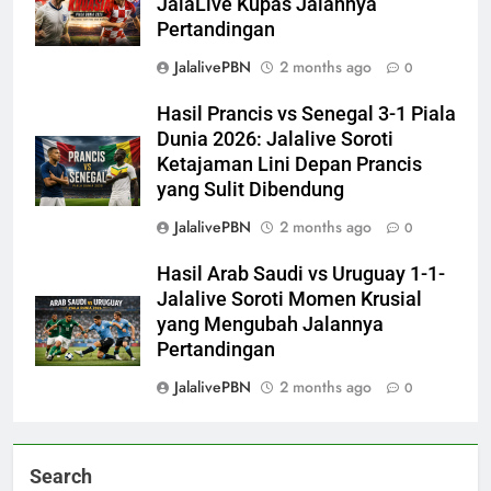
JalaLive Kupas Jalannya
Pertandingan
JalalivePBN
2 months ago
0
Hasil Prancis vs Senegal 3-1 Piala
Dunia 2026: Jalalive Soroti
Ketajaman Lini Depan Prancis
yang Sulit Dibendung
JalalivePBN
2 months ago
0
Hasil Arab Saudi vs Uruguay 1-1-
Jalalive Soroti Momen Krusial
yang Mengubah Jalannya
Pertandingan
JalalivePBN
2 months ago
0
Search